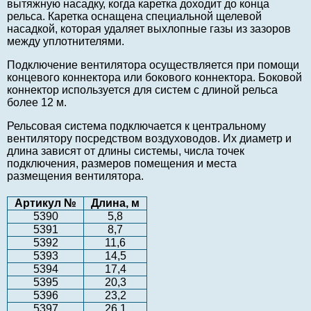
вытяжную насадку, когда каретка доходит до конца
рельса. Каретка оснащена специальной щелевой
насадкой, которая удаляет выхлопные газы из зазоров
между уплотнителями.
Подключение вентилятора осуществляется при помощи
концевого коннектора или бокового коннектора. Боковой
коннектор используется для систем с длиной рельса
более 12 м.
Рельсовая система подключается к центральному
вентилятору посредством воздуховодов. Их диаметр и
длина зависят от длины системы, числа точек
подключения, размеров помещения и места
размещения вентилятора.
Артикул №
Длина, м
5390
5,8
5391
8,7
5392
11,6
5393
14,5
5394
17,4
5395
20,3
5396
23,2
5397
26,1