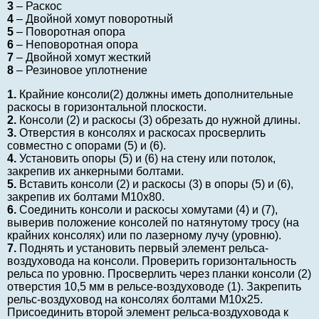
3
– Раскос
4
– Двойной хомут поворотный
5
– Поворотная опора
6
– Неповоротная опора
7
– Двойной хомут жесткий
8
– Резиновое уплотнение
1.
Крайние консоли(2) должны иметь дополнительные
раскосы в горизонтальной плоскости.
2.
Консоли (2) и раскосы (3) обрезать до нужной длины.
3.
Отверстия в консолях и раскосах просверлить
совместно с опорами (5) и (6).
4.
Установить опоры (5) и (6) на стену или потолок,
закрепив их анкерными болтами.
5.
Вставить консоли (2) и раскосы (3) в опоры (5) и (6),
закрепив их болтами М10х80.
6.
Соединить консоли и раскосы хомутами (4) и (7),
выверив положение консолей по натянутому тросу (на
крайних консолях) или по лазерному лучу (уровню).
7.
Поднять и установить первый элемент рельса-
воздуховода на консоли. Проверить горизонтальность
рельса по уровню. Просверлить через планки консоли (2)
отверстия 10,5 мм в рельсе-воздуховоде (1). Закрепить
рельс-воздуховод на консолях болтами М10х25.
Присоединить второй элемент рельса-воздуховода к