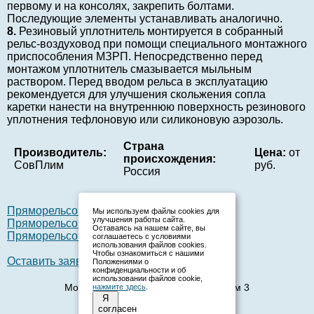
первому и на консолях, закрепить болтами.
Последующие элементы устанавливать аналогично.
8.
Резиновый уплотнитель монтируется в собранный
рельс-воздуховод при помощи специального монтажного
приспособления МЗРП. Непосредственно перед
монтажом уплотнитель смазывается мыльным
раствором. Перед вводом рельса в эксплуатацию
рекомендуется для улучшения скольжения сопла
каретки нанести на внутреннюю поверхность резинового
уплотнения тефлоновую или силиконовую аэрозоль.
Страна
Производитель:
Цена:
от
происхождения:
СовПлим
руб.
Россия
Пряморельсовая вытяжная система STP
Мы используем файлы cookies для
улучшения работы сайта.
Пряморельсовая вытяжная система STP_1
Оставаясь на нашем сайте, вы
Пряморельсовая вытяжная система STP_2
соглашаетесь с условиями
использования файлов cookies.
Чтобы ознакомиться с нашими
Оставить заявку
Положениями о
конфиденциальности и об
использовании файлов cookie,
Москва, 1-й Институтский проезд, дом 3
нажмите здесь
.
Я
Телефон:
(495) 136-26-72
согласен
E-mail:
zakaz.vensnab@yandex.ru