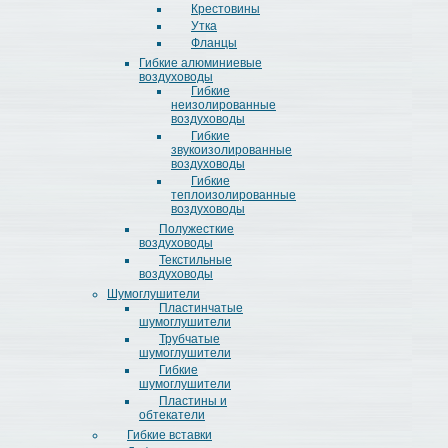
Крестовины
Утка
Фланцы
Гибкие алюминиевые
воздуховоды
Гибкие
неизолированные
воздуховоды
Гибкие
звукоизолированные
воздуховоды
Гибкие
теплоизолированные
воздуховоды
Полужесткие
воздуховоды
Текстильные
воздуховоды
Шумоглушители
Пластинчатые
шумоглушители
Трубчатые
шумоглушители
Гибкие
шумоглушители
Пластины и
обтекатели
Гибкие вставки