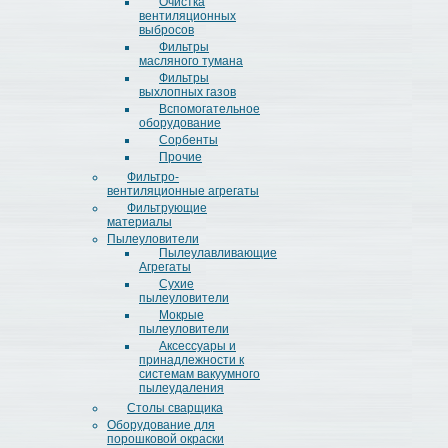
Очистка
вентиляционных
выбросов
Фильтры
масляного тумана
Фильтры
выхлопных газов
Вспомогательное
оборудование
Сорбенты
Прочие
Фильтро-
вентиляционные агрегаты
Фильтрующие
материалы
Пылеуловители
Пылеулавливающие
Агрегаты
Сухие
пылеуловители
Мокрые
пылеуловители
Аксессуары и
принадлежности к
системам вакуумного
пылеудаления
Столы сварщика
Оборудование для
порошковой окраски