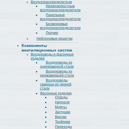
Воздухораспределители
Низкоскоростные
воздухораспределители
Панельные
воздухораспределители
Безвихревые
воздухораспределители
Прочие
Нейлоновые решетки
Компоненты
вентиляционных систем
Воздуховоды и фасонные
изделия
Воздуховоды из
оцинкованной стали
Воздуховоды из
нержавеющей стали
Воздуховоды
сварные из черной
стали
Фасонные изделия
Отводы
Ниппеля
Муфты
Заглушки
Врезки
Тройники
Переходы