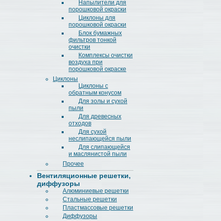
Напылители для
порошковой окраски
Циклоны для
порошковой окраски
Блок бумажных
фильтров тонкой
очистки
Комплексы очистки
воздуха при
порошковой окраске
Циклоны
Циклоны с
обратным конусом
Для золы и сухой
пыли
Для древесных
отходов
Для сухой
неслипающейся пыли
Для слипающейся
и маслянистой пыли
Прочее
Вентиляционные решетки,
диффузоры
Алюминиевые решетки
Стальные решетки
Пластмассовые решетки
Диффузоры