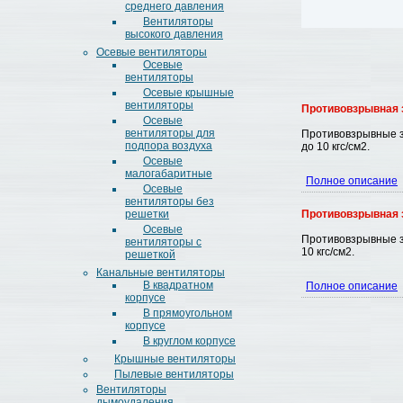
среднего давления
Вентиляторы
высокого давления
Осевые вентиляторы
Осевые
вентиляторы
Осевые крышные
вентиляторы
Противовзрывная з
Осевые
вентиляторы для
Противовзрывные з
подпора воздуха
до 10 кгс/см2.
Осевые
малогабаритные
Полное описание
Осевые
вентиляторы без
решетки
Противовзрывная 
Осевые
Противовзрывные з
вентиляторы с
10 кгс/см2.
решеткой
Канальные вентиляторы
В квадратном
Полное описание
корпусе
В прямоугольном
корпусе
В круглом корпусе
Крышные вентиляторы
Пылевые вентиляторы
Вентиляторы
дымоудаления