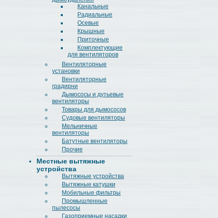
Канальные
Радиальные
Осевые
Крышные
Приточные
Комплектующие
для вентиляторов
Вентиляторные
установки
Вентиляторные
градирни
Дымососы и дутьевые
вентиляторы
Товары для дымососов
Судовые вентиляторы
Мельничные
вентиляторы
Батутные вентиляторы
Прочие
Местные вытяжные
устройства
Вытяжные устройства
Вытяжные катушки
Мобильные фильтры
Промышленные
пылесосы
Газоприемные насадки