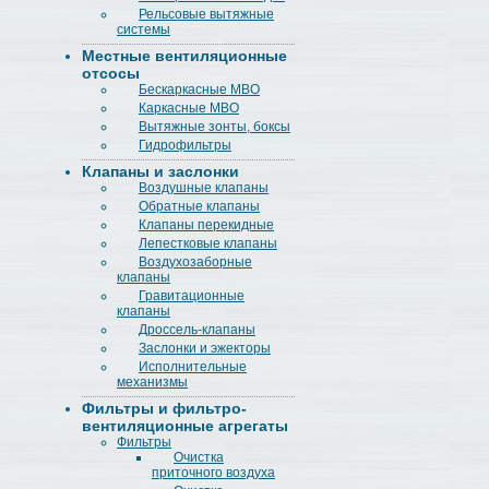
Рельсовые вытяжные
системы
Местные вентиляционные
отсосы
Бескаркасные МВО
Каркасные МВО
Вытяжные зонты, боксы
Гидрофильтры
Клапаны и заслонки
Воздушные клапаны
Обратные клапаны
Клапаны перекидные
Лепестковые клапаны
Воздухозаборные
клапаны
Гравитационные
клапаны
Дроссель-клапаны
Заслонки и эжекторы
Исполнительные
механизмы
Фильтры и фильтро-
вентиляционные агрегаты
Фильтры
Очистка
приточного воздуха