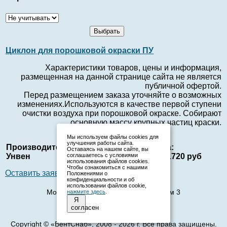
Циклон для порошковой окраски ПУ
Характеристики товаров, цены и информация,
размещенная на данной странице сайта не является
публичной офертой.
Перед размещением заказа уточняйте о возможных
изменениях.Используются в качестве первой ступени
очистки воздуха при порошковой окраске. Собирают
основную массу крупных частиц краски.
Мы используем файлы cookies для
улучшения работы сайта.
Производитель:
Страна:
Цена:
Оставаясь на нашем сайте, вы
Унвен
Россия
от 21720 руб
соглашаетесь с условиями
использования файлов cookies.
Чтобы ознакомиться с нашими
Оставить заявку
Положениями о
конфиденциальности и об
использовании файлов cookie,
Москва, 1-й Институтский проезд, дом 3
нажмите здесь
.
Я
Телефон:
(495) 136-26-72
согласен
E-mail:
zakaz.vensnab@yandex.ru
Copyright © «ВентСнаб», 2008 - 2026 г. Все права защищены.