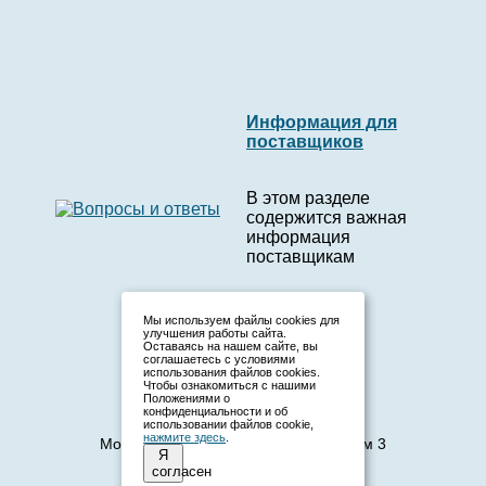
Информация для
поставщиков
В этом разделе
содержится важная
информация
поставщикам
Мы используем файлы cookies для
улучшения работы сайта.
Оставаясь на нашем сайте, вы
соглашаетесь с условиями
использования файлов cookies.
Чтобы ознакомиться с нашими
Положениями о
конфиденциальности и об
использовании файлов cookie,
нажмите здесь
.
Москва, 1-й Институтский проезд, дом 3
Я
Телефон:
(495) 136-26-72
согласен
E-mail:
zakaz.vensnab@yandex.ru