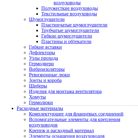
воздуховоды
Полужесткие воздуховоды
Текстильные воздуховоды
Шумоглушители
Пластинчатые шумоглушители
Трубчатые шумоглушители
Гибкие шумоглушители
Пластины и обтекатели
Гибкие вставки
Дефлекторы
Узлы прохода
Гермодвери
Виброизоляторы
Ревизионные люки
Зонты и короба
Шиберы
Изделия для монтажа вентилятора
Хомуты
Гермолюки
Расходные материалы
Комплектующее для фланцевых соединений
Вспомогательные элементы для крепления
воздуховодов
Крепеж и расходный материал
Элементы оснащения воздуховодов