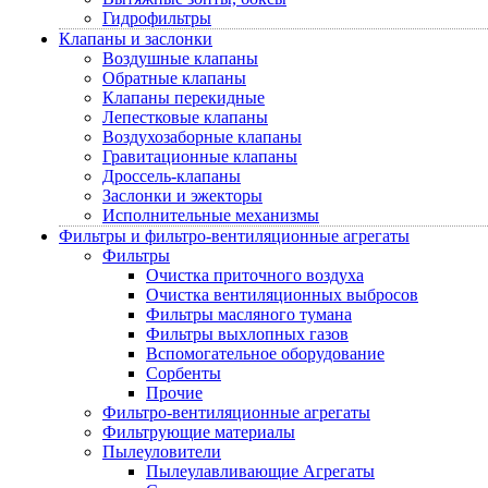
Гидрофильтры
Клапаны и заслонки
Воздушные клапаны
Обратные клапаны
Клапаны перекидные
Лепестковые клапаны
Воздухозаборные клапаны
Гравитационные клапаны
Дроссель-клапаны
Заслонки и эжекторы
Исполнительные механизмы
Фильтры и фильтро-вентиляционные агрегаты
Фильтры
Очистка приточного воздуха
Очистка вентиляционных выбросов
Фильтры масляного тумана
Фильтры выхлопных газов
Вспомогательное оборудование
Сорбенты
Прочие
Фильтро-вентиляционные агрегаты
Фильтрующие материалы
Пылеуловители
Пылеулавливающие Агрегаты