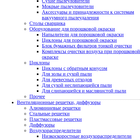
Сухие пылеуловители
Мокрые пылеуловители
Аксессуары и принадлежности к системам
вакуумного пылеудаления
Столы сварщика
Оборудование для порошковой окраски
Напылители для порошковой окраски
Циклоны для порошковой окраски
Блок бумажных фильтров тонкой очистки
Комплексы очистки воздуха при порошковой
окраске
Циклоны
Циклоны с обратным конусом
Для золы и сухой пыли
Для древесных отходов
Для сухой неслипающейся пыли
Для слипающейся и маслянистой пыли
Прочее
Вентиляционные решетки, диффузоры
Алюминиевые решетки
Стальные решетки
Пластмассовые решетки
Диффузоры
Воздухораспределители
Низкоскоростные воздухораспределители