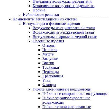
Панельные воздухораспределители
Безвихревые воздухораспределители
Прочие
Нейлоновые решетки
Компоненты вентиляционных систем
Воздуховоды и фасонные изделия
Воздуховоды из оцинкованной стали
Воздуховоды из нержавеющей стали
Воздуховоды сварные из черной стали
Фасонные изделия
Отводы
Ниппеля
Муфты
Заглушки
Врезки
Тройники
Переходы
Крестовины
Утка
Фланцы
Гибкие алюминиевые воздуховоды
Гибкие неизолированные воздуховоды
Гибкие звукоизолированные
воздуховоды
Гибкие теплоизолированные