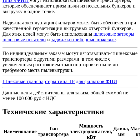
типа ФРИП
могут использоваться шнековые транспортеры,
которые обеспечивают прием пыли из нескольких бункеров и
выгрузку в одной точке.
Надежная эксплуатация фильтров может быть обеспечена при
качественной герметизации выгрузных отверстий бункеров.
Для этих целей могут быть использованы
шлюзовые затворы
,
шлюзовые питатели
и
задвижки шиберные ножевые
.
По индивидуальным заказам могут изготавливаться шнековые
транспортеры с другими размерами, в том числе с
увеличенным расстоянием транспортировки пыли до
требуемого места пылевыгрузки.
Шнековые транспартеры типа ТР для фильтров ФПИ
Данные цены действительны для заказа, общей суммой не
менее 100 000 руб с НДС
Технические характеристики
Мощность
Тип
Длина,
Мас
Наименование
электродвигателя,
транспортера
мм
к
кВт