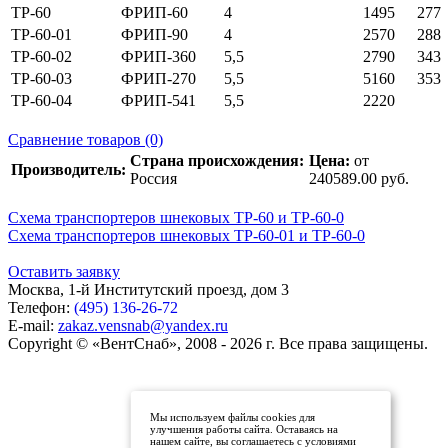
ТР-60
ФРИП-60
4
1495
277
ТР-60-01
ФРИП-90
4
2570
288
ТР-60-02
ФРИП-360
5,5
2790
343
ТР-60-03
ФРИП-270
5,5
5160
353
ТР-60-04
ФРИП-541
5,5
2220
Сравнение товаров (0)
Страна происхождения:
Цена:
от
Производитель:
Россия
240589.00 руб.
Схема транспортеров шнековых ТР-60 и ТР-60-0
Схема транспортеров шнековых ТР-60-01 и ТР-60-0
Оставить заявку
Москва, 1-й Институтский проезд, дом 3
Телефон:
(495) 136-26-72
E-mail:
zakaz.vensnab@yandex.ru
Copyright © «ВентСнаб», 2008 - 2026 г. Все права защищены.
Мы используем файлы cookies для
улучшения работы сайта. Оставаясь на
нашем сайте, вы соглашаетесь с условиями