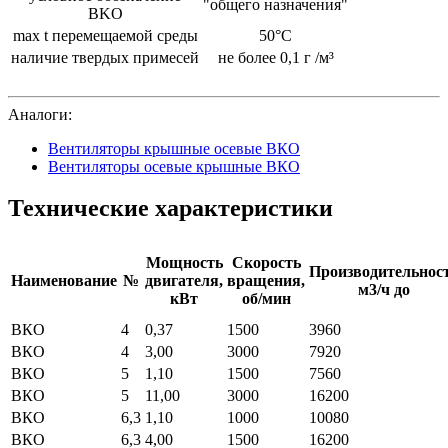
"общего назначения"
ВKO
max t перемещаемой среды
50°С
наличие твердых примесей
не более 0,1 г /м³
Аналоги:
Вентиляторы крышные осевые ВКО
Вентиляторы осевые крышные ВКО
Технические характеристики
Мощность
Скорость
Производительнос
Наименование
№
двигателя,
вращения,
м3/ч до
кВт
об/мин
ВКО
4
0,37
1500
3960
ВКО
4
3,00
3000
7920
ВКО
5
1,10
1500
7560
ВКО
5
11,00
3000
16200
ВКО
6,3
1,10
1000
10080
ВКО
6,3
4,00
1500
16200