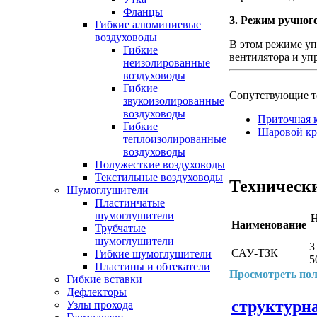
Фланцы
3. Режим ручног
Гибкие алюминиевые
воздуховоды
В этом режиме у
Гибкие
вентилятора и уп
неизолированные
воздуховоды
Гибкие
Сопутствующие т
звукоизолированные
воздуховоды
Приточная 
Гибкие
Шаровой кр
теплоизолированные
воздуховоды
Полужесткие воздуховоды
Текстильные воздуховоды
Техническ
Шумоглушители
Пластинчатые
шумоглушители
Н
Наименование
Трубчатые
шумоглушители
3
САУ-ТЗК
Гибкие шумоглушители
5
Пластины и обтекатели
Просмотреть пол
Гибкие вставки
Дефлекторы
структурна
Узлы прохода