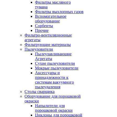
Фильтры масляного
тумана
Фильтры выхлопных газов
Вспомогательное
оборудование
Сорбенты
Прочие
Фильтро-вентиляционные
агрегаты
Фильтрующие материалы
Пылеуловители
Пылеулавливающие
Агрегаты
Сухие пылеуловители
Мокрые пылеуловители
Аксессуары и
принадлежности к
системам вакуумного
пылеудаления
Столы сварщика
Оборудование для порошковой
окраски
Напылители для
порошковой окраски
Циклоны для порошковой