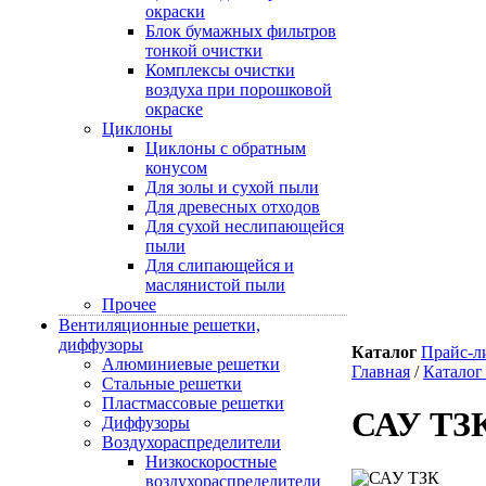
окраски
Блок бумажных фильтров
тонкой очистки
Комплексы очистки
воздуха при порошковой
окраске
Циклоны
Циклоны с обратным
конусом
Для золы и сухой пыли
Для древесных отходов
Для сухой неслипающейся
пыли
Для слипающейся и
маслянистой пыли
Прочее
Вентиляционные решетки,
диффузоры
Каталог
Прайс-л
Алюминиевые решетки
Главная
/
Каталог
Стальные решетки
Пластмассовые решетки
САУ ТЗ
Диффузоры
Воздухораспределители
Низкоскоростные
воздухораспределители