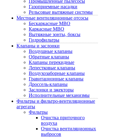
Промышленные пылесосы
Газоприемные насадки
Рельсовые вытяжные системы
Местные вентиляционные отсосы
Бескаркасные МВО
Каркасные МВО
Вытяжные зонты, боксы
Гидрофильтры
Клапаны и заслонки
Воздушные клапаны
Обратные клапаны
Клапаны перекидные
Лепестковые клапаны
Воздухозаборные клапаны
Гравитационные клапаны
Дроссель-клапаны
Заслонки и эжекторы
Исполнительные механизмы
Фильтры и фильтро-вентиляционные
агрегаты
Фильтры
Очистка приточного
воздуха
Очистка вентиляционных
выбросов