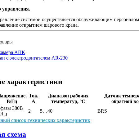
о управления.
правление системой осуществляется обслуживающим персоналом
равление открытием шарового крана.
овары
камера АПК
ан с электродвигателем AR-230
ие характеристики
апряжение,
Ток,
Диапазон рабочих
Датчик темпер
В/Гц
А
температур, °С
обратной в
 фазы 380В
2
5…40
BRS
0Гц
ный список технических характеристик
я схема