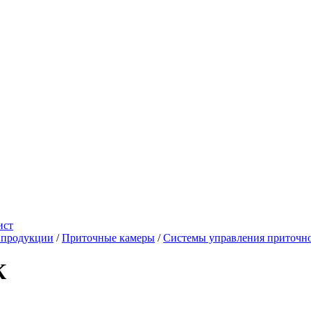
ист
 продукции
/
Приточные камеры
/
Системы управления приточн
К