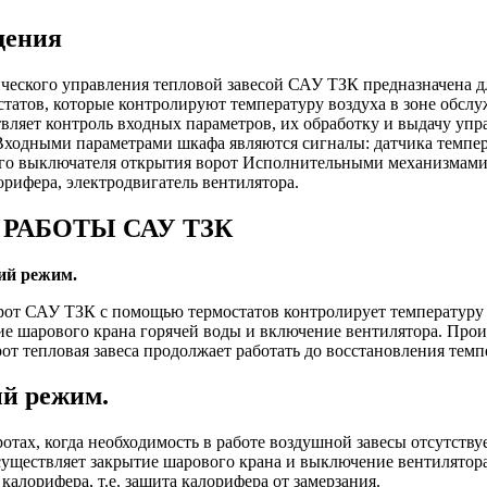
дения
ческого управления тепловой завесой САУ ТЗК предназначена 
татов, которые контролируют температуру воздуха в зоне обсл
ляет контроль входных параметров, их обработку и выдачу уп
Входными параметрами шкафа являются сигналы: датчика темпер
го выключателя открытия ворот Исполнительными механизмами 
орифера, электродвигатель вентилятора.
РАБОТЫ САУ ТЗК
ий режим.
от САУ ТЗК с помощью термостатов контролирует температуру в
ие шарового крана горячей воды и включение вентилятора. Прои
от тепловая завеса продолжает работать до восстановления темпе
ый режим.
отах, когда необходимость в работе воздушной завесы отсутству
ществляет закрытие шарового крана и выключение вентилятора
калорифера, т.е. защита калорифера от замерзания.