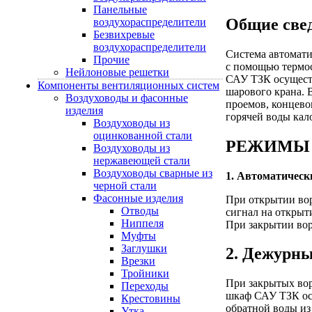
Панельные
Общие све
воздухораспределители
Безвихревые
воздухораспределители
Система автомати
Прочие
с помощью термос
Нейлоновые решетки
САУ ТЗК осуществ
Компоненты вентиляционных систем
шарового крана. 
Воздуховоды и фасонные
проемов, концево
изделия
горячей воды кал
Воздуховоды из
оцинкованной стали
РЕЖИМЫ 
Воздуховоды из
нержавеющей стали
Воздуховоды сварные из
1. Автоматическ
черной стали
Фасонные изделия
При открытии вор
Отводы
сигнал на открыт
Ниппеля
При закрытии вор
Муфты
Заглушки
2. Дежурн
Врезки
Тройники
При закрытых вор
Переходы
шкаф САУ ТЗК осу
Крестовины
обратной воды из 
Утка