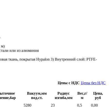
)
 м)
 стали или из алюминия
овая ткань, покрытая Hypalon 3) Внутренний слой: PTFE-
Цены с НДС
Цены без НДС
ыточное
Вакуум,мм
Радиус
Вес,г/
Цена,
ление,бар
вод.ст.
изгиба,мм
м
руб
5280
23
0,5
0,00