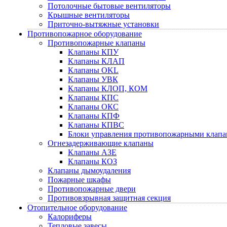
Потолочные бытовые вентиляторы
Крышные вентиляторы
Приточно-вытяжные установки
Противопожарное оборудование
Противопожарные клапаны
Клапаны КПУ
Клапаны КЛАП
Клапаны OKL
Клапаны УВК
Клапаны КЛОП, КОМ
Клапаны КПС
Клапаны ОКС
Клапаны КПФ
Клапаны КПВС
Блоки управления противопожарными клап
Огнезадерживающие клапаны
Клапаны АЗЕ
Клапаны КОЗ
Клапаны дымоудаления
Пожарные шкафы
Противопожарные двери
Противовзрывная защитная секция
Отопительное оборудование
Калориферы
Тепловые завесы