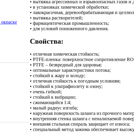
• вытяжка агрессивных и взрывоопасных газов и 
• в установках химической обработки;
• лакокрасочная, деревообрабатывающая и целлю
• вытяжка растворителей;
 окраске
• фармацевтическая промышленность;
• для условий пониженного давления.
Свойства:
• отличная химическая стойкость;
• PTFE-пленка: поверхностное сопротивление RO
• PTFE – безвредный для здоровья;
• оптимальные характеристики потока;
• стойкий к жару и холоду;
• отличная стойкость к погодным условиям;
• стойкий к ультрафиолету и озону;
• очень гибкий;
• стойкий к вибрации;
• сжимающийся 1:4;
• малый радиус изгиба;
• наружная повернхость шланга из прочного мате
• внутренняя стенка шланга с неналипаемой пове
• внешняя стальная спираль защищает от износа;
• специальный метод зажима обеспечивает высок