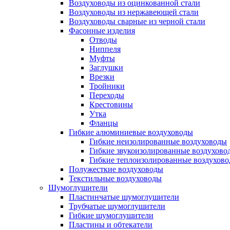
Воздуховоды из оцинкованной стали
Воздуховоды из нержавеющей стали
Воздуховоды сварные из черной стали
Фасонные изделия
Отводы
Ниппеля
Муфты
Заглушки
Врезки
Тройники
Переходы
Крестовины
Утка
Фланцы
Гибкие алюминиевые воздуховоды
Гибкие неизолированные воздуховоды
Гибкие звукоизолированные воздухово
Гибкие теплоизолированные воздухов
Полужесткие воздуховоды
Текстильные воздуховоды
Шумоглушители
Пластинчатые шумоглушители
Трубчатые шумоглушители
Гибкие шумоглушители
Пластины и обтекатели