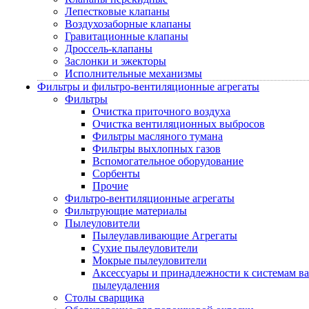
Лепестковые клапаны
Воздухозаборные клапаны
Гравитационные клапаны
Дроссель-клапаны
Заслонки и эжекторы
Исполнительные механизмы
Фильтры и фильтро-вентиляционные агрегаты
Фильтры
Очистка приточного воздуха
Очистка вентиляционных выбросов
Фильтры масляного тумана
Фильтры выхлопных газов
Вспомогательное оборудование
Сорбенты
Прочие
Фильтро-вентиляционные агрегаты
Фильтрующие материалы
Пылеуловители
Пылеулавливающие Агрегаты
Сухие пылеуловители
Мокрые пылеуловители
Аксессуары и принадлежности к системам в
пылеудаления
Столы сварщика