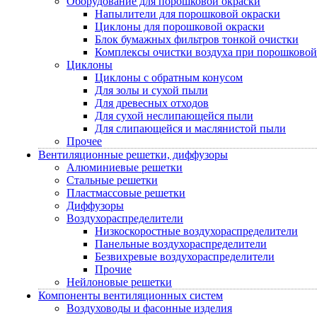
Оборудование для порошковой окраски
Напылители для порошковой окраски
Циклоны для порошковой окраски
Блок бумажных фильтров тонкой очистки
Комплексы очистки воздуха при порошковой
Циклоны
Циклоны с обратным конусом
Для золы и сухой пыли
Для древесных отходов
Для сухой неслипающейся пыли
Для слипающейся и маслянистой пыли
Прочее
Вентиляционные решетки, диффузоры
Алюминиевые решетки
Стальные решетки
Пластмассовые решетки
Диффузоры
Воздухораспределители
Низкоскоростные воздухораспределители
Панельные воздухораспределители
Безвихревые воздухораспределители
Прочие
Нейлоновые решетки
Компоненты вентиляционных систем
Воздуховоды и фасонные изделия