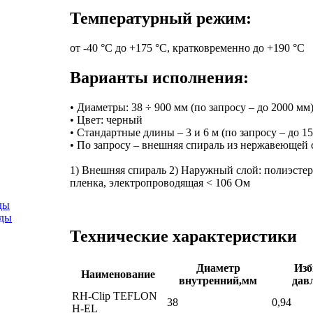
Температурный режим:
от -40 °C до +175 °C, кратковременно до +190 °C
Варианты исполнения:
• Диаметры: 38 ÷ 900 мм (по запросу – до 2000 мм
• Цвет: черный
• Стандартные длины – 3 и 6 м (по запросу – до 15
• По запросу – внешняя спираль из нержавеющей
1) Внешняя спираль 2) Наружный слой: полиэстер
пленка, электропроводящая < 106 Ом
ды
оды
Технические характеристики
Диаметр
Изб
Наименование
внутренний,мм
дав
RH-Clip TEFLON
38
0,94
H-EL