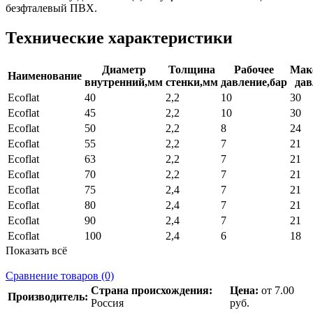
безфталевый ПВХ.
Технические характеристики
Диаметр
Толщина
Рабочее
Мак
Наименование
внутренний,мм
стенки,мм
давление,бар
дав
Ecoflat
40
2,2
10
30
Ecoflat
45
2,2
10
30
Ecoflat
50
2,2
8
24
Ecoflat
55
2,2
7
21
Ecoflat
63
2,2
7
21
Ecoflat
70
2,2
7
21
Ecoflat
75
2,4
7
21
Ecoflat
80
2,4
7
21
Ecoflat
90
2,4
7
21
Ecoflat
100
2,4
6
18
Показать всё
Сравнение товаров (0)
Страна происхождения:
Цена:
от 7.00
Производитель:
Россия
руб.