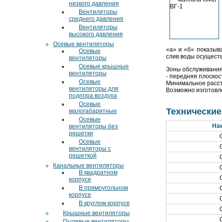
низкого давления
Вентиляторы
среднего давления
Вентиляторы
высокого давления
Осевые вентиляторы
«а» и «б» показыв
Осевые
слив воды осущест
вентиляторы
Осевые крышные
Зоны обслуживания
вентиляторы
- передняя плоскост
Осевые
Минимальное рассто
вентиляторы для
Возможно изготовле
подпора воздуха
Осевые
Технические
малогабаритные
Осевые
На
вентиляторы без
решетки
Осевые
вентиляторы с
решеткой
Канальные вентиляторы
В квадратном
корпусе
В прямоугольном
корпусе
В круглом корпусе
Крышные вентиляторы
Пылевые вентиляторы