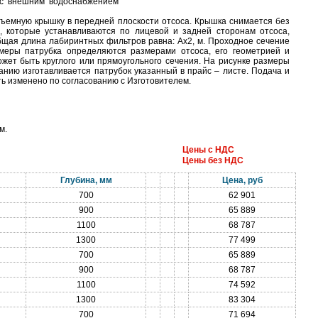
 с внешним водоснабжением
съемную крышку в передней плоскости отсоса. Крышка снимается без
 которые устанавливаются по лицевой и задней сторонам отсоса,
щая длина лабиринтных фильтров равна: Ах2, м. Проходное сечение
змеры патрубка определяются размерами отсоса, его геометрией и
ет быть круглого или прямоугольного сечения. На рисунке размеры
нию изготавливается патрубок указанный в прайс – листе. Подача и
ь изменено по согласованию с Изготовителем.
м.
Цены с НДС
Цены без НДС
Глубина, мм
Цена, руб
700
62 901
900
65 889
1100
68 787
1300
77 499
700
65 889
900
68 787
1100
74 592
1300
83 304
700
71 694