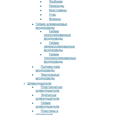
Тройники
Переходы
Крестовины
Утка
Фланцы
Гибкие алюминиевые
воздуховоды
Гибкие
неизолированные
воздуховоды
Гибкие
звукоизолированные
воздуховоды
Гибкие
теплоизолированные
воздуховоды
Полужесткие
воздуховоды
Текстильные
воздуховоды
Шумоглушители
Пластинчатые
шумоглушители
Трубчатые
шумоглушители
Гибкие
шумоглушители
Пластины и
обтекатели