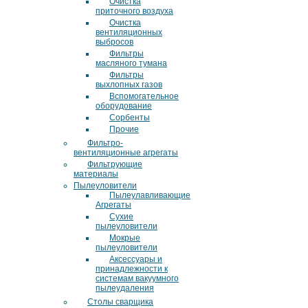
Очистка
приточного воздуха
Очистка
вентиляционных
выбросов
Фильтры
масляного тумана
Фильтры
выхлопных газов
Вспомогательное
оборудование
Сорбенты
Прочие
Фильтро-
вентиляционные агрегаты
Фильтрующие
материалы
Пылеуловители
Пылеулавливающие
Агрегаты
Сухие
пылеуловители
Мокрые
пылеуловители
Аксессуары и
принадлежности к
системам вакуумного
пылеудаления
Столы сварщика