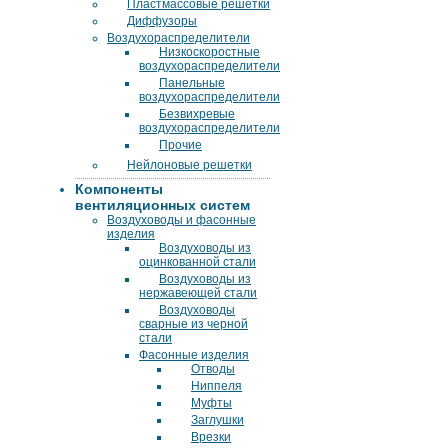
Пластмассовые решетки
Диффузоры
Воздухораспределители
Низкоскоростные
воздухораспределители
Панельные
воздухораспределители
Безвихревые
воздухораспределители
Прочие
Нейлоновые решетки
Компоненты
вентиляционных систем
Воздуховоды и фасонные
изделия
Воздуховоды из
оцинкованной стали
Воздуховоды из
нержавеющей стали
Воздуховоды
сварные из черной
стали
Фасонные изделия
Отводы
Ниппеля
Муфты
Заглушки
Врезки