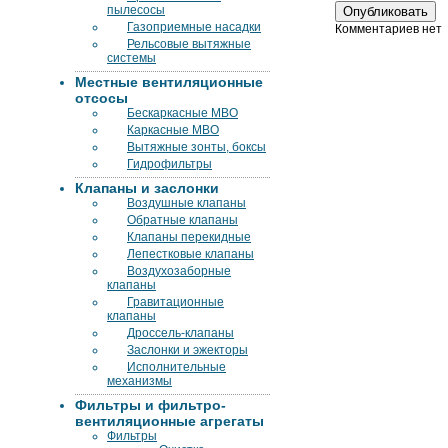
пылесосы
Газоприемные насадки
Комментариев нет
Рельсовые вытяжные
системы
Местные вентиляционные
отсосы
Бескаркасные МВО
Каркасные МВО
Вытяжные зонты, боксы
Гидрофильтры
Клапаны и заслонки
Воздушные клапаны
Обратные клапаны
Клапаны перекидные
Лепестковые клапаны
Воздухозаборные
клапаны
Гравитационные
клапаны
Дроссель-клапаны
Заслонки и эжекторы
Исполнительные
механизмы
Фильтры и фильтро-
вентиляционные агрегаты
Фильтры