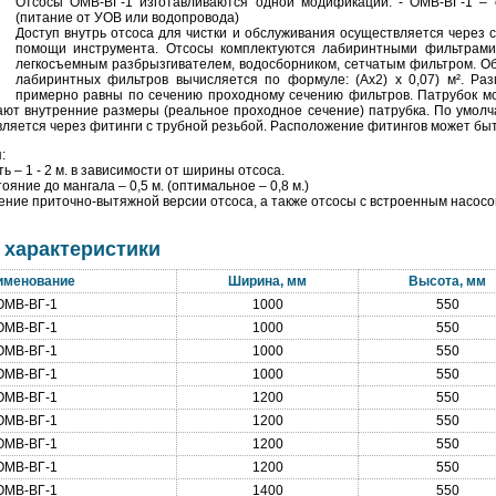
Отсосы ОМВ-ВГ-1 изготавливаются одной модификации: - ОМВ-ВГ-1 –
(питание от УОВ или водопровода)
Доступ внутрь отсоса для чистки и обслуживания осуществляется через 
помощи инструмента. Отсосы комплектуются лабиринтными фильтрами,
легкосъемным разбрызгивателем, водосборником, сетчатым фильтром. Об
лабиринтных фильтров вычисляется по формуле: (Ах2) х 0,07) м². Ра
примерно равны по сечению проходному сечению фильтров. Патрубок мож
ают внутренние размеры (реальное проходное сечение) патрубка. По умолча
вляется через фитинги с трубной резьбой. Расположение фитингов может быт
:
ь – 1 - 2 м. в зависимости от ширины отсоса.
яние до мангала – 0,5 м. (оптимальное – 0,8 м.)
ние приточно-вытяжной версии отсоса, а также отсосы с встроенным насосо
 характеристики
именование
Ширина, мм
Высота, мм
ОМВ-ВГ-1
1000
550
ОМВ-ВГ-1
1000
550
ОМВ-ВГ-1
1000
550
ОМВ-ВГ-1
1000
550
ОМВ-ВГ-1
1200
550
ОМВ-ВГ-1
1200
550
ОМВ-ВГ-1
1200
550
ОМВ-ВГ-1
1200
550
ОМВ-ВГ-1
1400
550