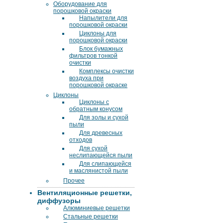
Оборудование для
порошковой окраски
Напылители для
порошковой окраски
Циклоны для
порошковой окраски
Блок бумажных
фильтров тонкой
очистки
Комплексы очистки
воздуха при
порошковой окраске
Циклоны
Циклоны с
обратным конусом
Для золы и сухой
пыли
Для древесных
отходов
Для сухой
неслипающейся пыли
Для слипающейся
и маслянистой пыли
Прочее
Вентиляционные решетки,
диффузоры
Алюминиевые решетки
Стальные решетки