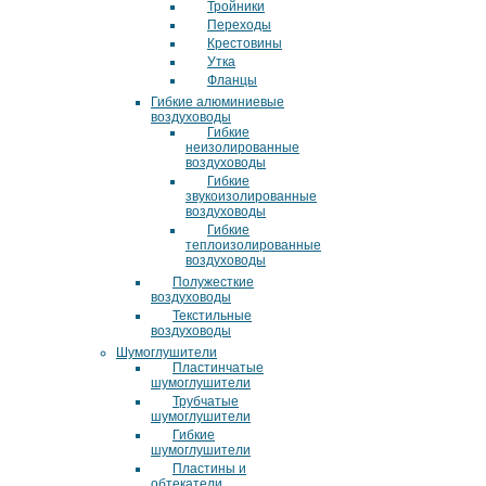
Тройники
Переходы
Крестовины
Утка
Фланцы
Гибкие алюминиевые
воздуховоды
Гибкие
неизолированные
воздуховоды
Гибкие
звукоизолированные
воздуховоды
Гибкие
теплоизолированные
воздуховоды
Полужесткие
воздуховоды
Текстильные
воздуховоды
Шумоглушители
Пластинчатые
шумоглушители
Трубчатые
шумоглушители
Гибкие
шумоглушители
Пластины и
обтекатели