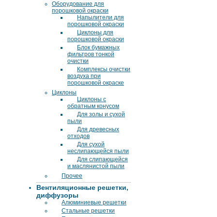
Оборудование для
порошковой окраски
Напылители для
порошковой окраски
Циклоны для
порошковой окраски
Блок бумажных
фильтров тонкой
очистки
Комплексы очистки
воздуха при
порошковой окраске
Циклоны
Циклоны с
обратным конусом
Для золы и сухой
пыли
Для древесных
отходов
Для сухой
неслипающейся пыли
Для слипающейся
и маслянистой пыли
Прочее
Вентиляционные решетки,
диффузоры
Алюминиевые решетки
Стальные решетки