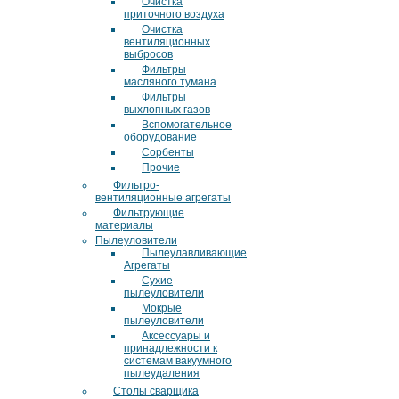
Очистка
приточного воздуха
Очистка
вентиляционных
выбросов
Фильтры
масляного тумана
Фильтры
выхлопных газов
Вспомогательное
оборудование
Сорбенты
Прочие
Фильтро-
вентиляционные агрегаты
Фильтрующие
материалы
Пылеуловители
Пылеулавливающие
Агрегаты
Сухие
пылеуловители
Мокрые
пылеуловители
Аксессуары и
принадлежности к
системам вакуумного
пылеудаления
Столы сварщика