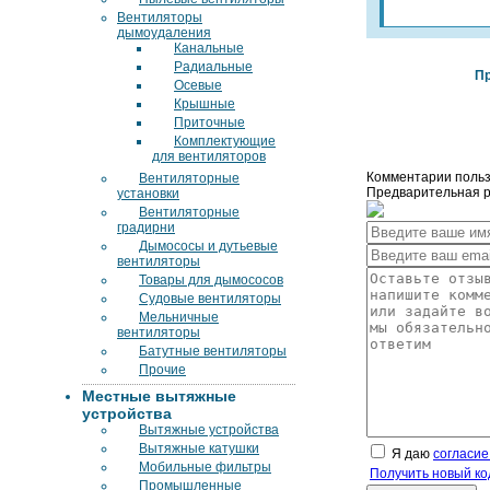
Вентиляторы
дымоудаления
Канальные
Радиальные
Пр
Осевые
Крышные
Приточные
Комплектующие
для вентиляторов
Комментарии польз
Вентиляторные
Предварительная ре
установки
Вентиляторные
градирни
Дымососы и дутьевые
вентиляторы
Товары для дымососов
Судовые вентиляторы
Мельничные
вентиляторы
Батутные вентиляторы
Прочие
Местные вытяжные
устройства
Вытяжные устройства
Вытяжные катушки
Я даю
согласие
Мобильные фильтры
Получить новый ко
Промышленные