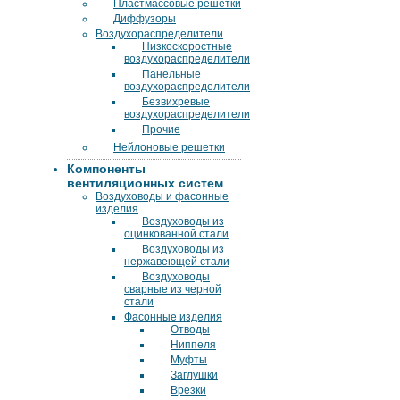
Пластмассовые решетки
Диффузоры
Воздухораспределители
Низкоскоростные
воздухораспределители
Панельные
воздухораспределители
Безвихревые
воздухораспределители
Прочие
Нейлоновые решетки
Компоненты
вентиляционных систем
Воздуховоды и фасонные
изделия
Воздуховоды из
оцинкованной стали
Воздуховоды из
нержавеющей стали
Воздуховоды
сварные из черной
стали
Фасонные изделия
Отводы
Ниппеля
Муфты
Заглушки
Врезки