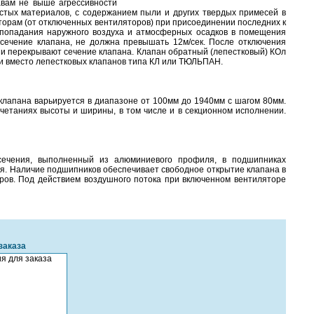
вам не выше агрессивности
стых материалов, с содержанием пыли и других твердых примесей в
яторам (от отключенных вентиляторов) при присоединении последних к
 попадания наружного воздуха и атмосферных осадков в помещения
 сечение клапана, не должна превышать 12м/сек. После отключения
и перекрывают сечение клапана. Клапан обратный (лепестковый) КОл
 и вместо лепестковых клапанов типа КЛ или ТЮЛЬПАН.
клапана варьируется в диапазоне от 100мм до 1940мм с шагом 80мм.
четаниях высоты и ширины, в том числе и в секционном исполнении.
о сечения, выполненный из алюминиевого профиля, в подшипниках
я. Наличие подшипников обеспечивает свободное открытие клапана в
ров. Под действием воздушного потока при включенном вентиляторе
заказа