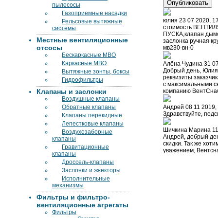
пылесосы
Газоприемные насадки
юлия
23 07 2020, 1
Рельсовые вытяжные
стоимость ВЕНТИ
системы
ПУСКА,клапан дымов
Местные вентиляционные
заслонка ручная кр
отсосы
мв230-вн-0
Бескаркасные МВО
Каркасные МВО
Алёна Чудина
31 07
Добрый день, Юлия
Вытяжные зонты, боксы
реквизиты заказчик
Гидрофильтры
с максимальными ск
Клапаны и заслонки
компанию ВентСнаб
Воздушные клапаны
Обратные клапаны
Андрей
08 11 2019,
Здравствуйте, подс
Клапаны перекидные
Лепестковые клапаны
Шичкина Марина
11
Воздухозаборные
Андрей, добрый ден
клапаны
скидки. Так же хот
Гравитационные
уважением, Вентсна
клапаны
Дроссель-клапаны
Заслонки и эжекторы
Исполнительные
механизмы
Фильтры и фильтро-
вентиляционные агрегаты
Фильтры