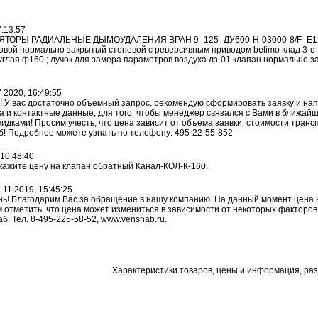
7:13:57
ЛЯТОРЫ РАДИАЛЬНЫЕ ДЫМОУДАЛЕНИЯ ВРАН 9- 125 -ДУ600-Н-03000-8/F 
ой нормально закрытый стеновой с реверсивным приводом belimo клад 3-с-15
углая ф160 ; лучок для замера параметров воздуха лз-01 клапан нормально з
 2020, 16:49:55
! У вас достаточно объемный запрос, рекомендую сформировать заявку и на
а и контактные данные, для того, чтобы менеджер связался с Вами в ближа
идками! Просим учесть, что цена зависит от объема заявки, стоимости транс
! Подробнее можете узнать по телефону: 495-22-55-852
 10:48:40
кажите цену на клапан обратный Канал-КОЛ-К-160.
 11 2019, 15:45:25
ь! Благодарим Вас за обращение в нашу компанию. На данный момент цена на 
им отметить, что цена может измениться в зависимости от некоторых факторов,
б. Тел. 8-495-225-58-52, www.vensnab.ru.
Характеристики товаров, цены и информация, ра