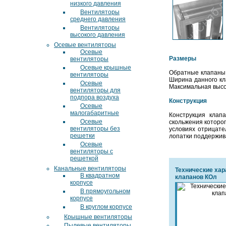
низкого давления
Вентиляторы
среднего давления
Вентиляторы
высокого давления
Осевые вентиляторы
Осевые
Размеры
вентиляторы
Осевые крышные
Обратные клапаны 
вентиляторы
Ширина данного кл
Осевые
Максимальная высо
вентиляторы для
подпора воздуха
Конструкция
Осевые
малогабаритные
Конструкция клап
Осевые
скольжения которо
вентиляторы без
условиях отрицате
решетки
лопатки поддержив
Осевые
вентиляторы с
решеткой
Канальные вентиляторы
Технические хар
В квадратном
клапанов КОл
корпусе
В прямоугольном
корпусе
В круглом корпусе
Крышные вентиляторы
Пылевые вентиляторы