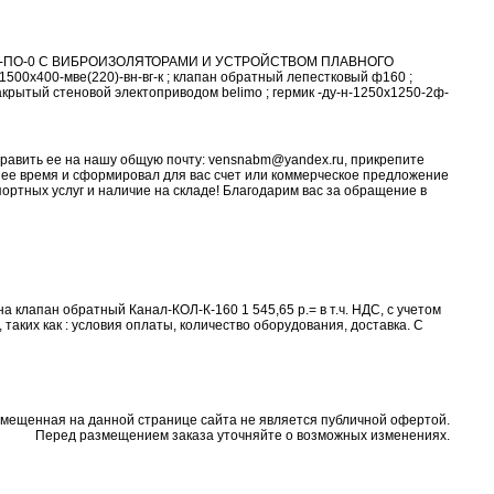
-E1-ПО-0 С ВИБРОИЗОЛЯТОРАМИ И УСТРОЙСТВОМ ПЛАВНОГО
00х400-мве(220)-вн-вг-к ; клапан обратный лепестковый ф160 ;
акрытый стеновой электоприводом belimo ; гермик -ду-н-1250х1250-2ф-
править ее на нашу общую почту: vensnabm@yandex.ru, прикрепите
йшее время и сформировал для вас счет или коммерческое предложение
портных услуг и наличие на складе! Благодарим вас за обращение в
клапан обратный Канал-КОЛ-К-160 1 545,65 р.= в т.ч. НДС, с учетом
 таких как : условия оплаты, количество оборудования, доставка. С
змещенная на данной странице сайта не является публичной офертой.
Перед размещением заказа уточняйте о возможных изменениях.