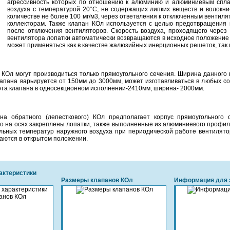
агрессивность которых по отношению к алюминию и алюминиевым спла
воздуха с температурой 20°С, не содержащих липких веществ и волокни
количестве не более 100 мг/м3, через ответвления к отключенным вентил
коллекторам. Также клапан КОл используется с целью предотвращения
после отключения вентиляторов. Скорость воздуха, проходящего через
вентилятора лопатки автоматически возвращаются в исходное положение 
может применяться как в качестве жалюзийных инерционных решеток, так
КОл могут производиться только прямоугольного сечения. Ширина данного 
апана варьируется от 150мм до 3000мм, может изготавливаться в любых со
та клапана в односекционном исполнении-2410мм, ширина- 2000мм.
ана обратного (лепесткового) КОл предполагает корпус прямоугольног
го на осях закреплены лопатки, также выполненные из алюминиевого профил
льных температур наружного воздуха при периодической работе вентилято
аются в открытом положении.
актеристики
Размеры клапанов КОл
Информация для 