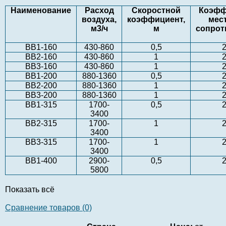
Наименование
Расход
Скоростной
Коэфф
воздуха,
коэффициент,
мес
м3/ч
м
сопрот
ВВ1-160
430-860
0,5
2
ВВ2-160
430-860
1
2
ВВ3-160
430-860
1
2
ВВ1-200
880-1360
0,5
2
ВВ2-200
880-1360
1
2
ВВ3-200
880-1360
1
2
ВВ1-315
1700-
0,5
2
3400
ВВ2-315
1700-
1
2
3400
ВВ3-315
1700-
1
2
3400
ВВ1-400
2900-
0,5
2
5800
Показать всё
Сравнение товаров (0)