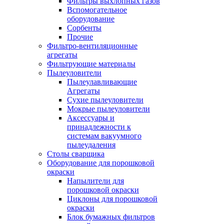
Фильтры выхлопных газов
Вспомогательное
оборудование
Сорбенты
Прочие
Фильтро-вентиляционные
агрегаты
Фильтрующие материалы
Пылеуловители
Пылеулавливающие
Агрегаты
Сухие пылеуловители
Мокрые пылеуловители
Аксессуары и
принадлежности к
системам вакуумного
пылеудаления
Столы сварщика
Оборудование для порошковой
окраски
Напылители для
порошковой окраски
Циклоны для порошковой
окраски
Блок бумажных фильтров