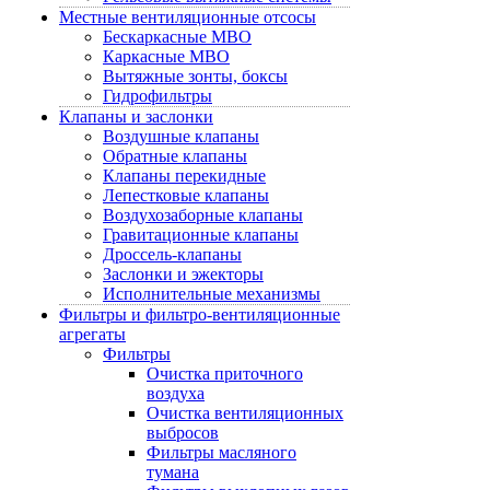
Местные вентиляционные отсосы
Бескаркасные МВО
Каркасные МВО
Вытяжные зонты, боксы
Гидрофильтры
Клапаны и заслонки
Воздушные клапаны
Обратные клапаны
Клапаны перекидные
Лепестковые клапаны
Воздухозаборные клапаны
Гравитационные клапаны
Дроссель-клапаны
Заслонки и эжекторы
Исполнительные механизмы
Фильтры и фильтро-вентиляционные
агрегаты
Фильтры
Очистка приточного
воздуха
Очистка вентиляционных
выбросов
Фильтры масляного
тумана