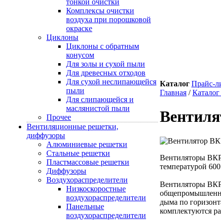
тонкой очистки
Комплексы очистки
воздуха при порошковой
окраске
Циклоны
Циклоны с обратным
конусом
Для золы и сухой пыли
Для древесных отходов
Для сухой неслипающейся
Каталог
Прайс-л
пыли
Главная
/
Каталог
Для слипающейся и
маслянистой пыли
Вентиля
Прочее
Вентиляционные решетки,
диффузоры
Алюминиевые решетки
Стальные решетки
Вентиляторы ВКРВ
Пластмассовые решетки
температурой 600
Диффузоры
Воздухораспределители
Вентиляторы ВКР
Низкоскоростные
общепромышленных
воздухораспределители
дыма по горизонт
Панельные
комплектуются ра
воздухораспределители