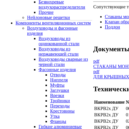
Безвихревые
Сопутствующие т
воздухораспределители
Прочие
Стаканы м
Нейлоновые решетки
Клапан обр
Компоненты вентиляционных систем
Поддон
Воздуховоды и фасонные
изделия
Воздуховоды из
оцинкованной стали
Документ
Воздуховоды из
нержавеющей стали
Воздуховоды сварные из
pdf
черной стали
СТАКАНЫ МОНТ
Фасонные изделия
pdf
Отводы
ДЛЯ КРЫШНЫХ 
Ниппеля
Муфты
Техническ
Заглушки
Врезки
Тройники
Наименование
№
Переходы
ВКРВ2х ДУ
0
Крестовины
ВКРВ2х ДУ
0
Утка
ВКРВ2х ДУ
0
Фланцы
Гибкие алюминиевые
ВКРВ2х ДУ
0