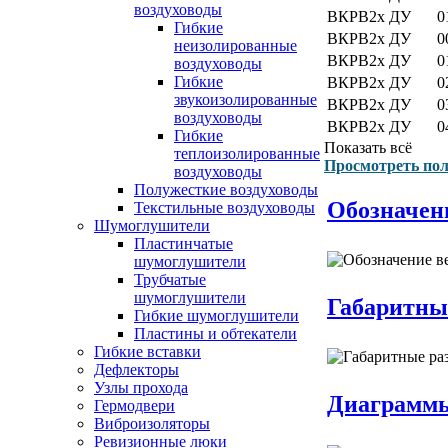
воздуховоды
ВКРВ2х ДУ
0
Гибкие
ВКРВ2х ДУ
0
неизолированные
ВКРВ2х ДУ
0
воздуховоды
Гибкие
ВКРВ2х ДУ
0
звукоизолированные
ВКРВ2х ДУ
0
воздуховоды
ВКРВ2х ДУ
0
Гибкие
Показать всё
теплоизолированные
Просмотреть пол
воздуховоды
Полужесткие воздуховоды
Обозначен
Текстильные воздуховоды
Шумоглушители
Пластинчатые
шумоглушители
Трубчатые
шумоглушители
Габаритны
Гибкие шумоглушители
Пластины и обтекатели
Гибкие вставки
Дефлекторы
Узлы прохода
Диаграммы
Гермодвери
Виброизоляторы
Ревизионные люки