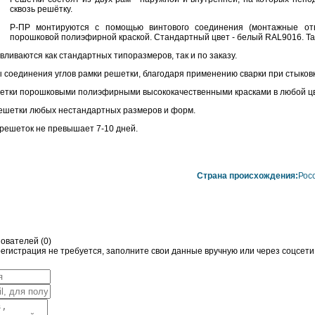
сквозь решётку.
Р-ПР монтируются с помощью винтового соединения (монтажные от
порошковой полиэфирной краской. Стандартный цвет - белый RAL9016. Так
вливаются как стандартных типоразмеров, так и по заказу.
 соединения углов рамки решетки, благодаря применению сварки при стыковк
тки порошковыми полиэфирными высококачественными красками в любой цвет
ешетки любых нестандартных размеров и форм.
 решеток не превышает 7-10 дней.
Страна происхождения:
Рос
ователей (
0
)
гистрация не требуется, заполните свои данные вручную или через соцсети