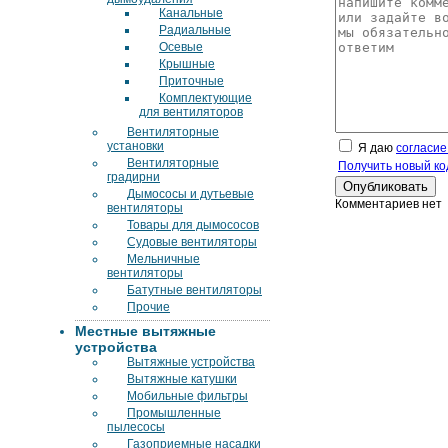
Канальные
Радиальные
Осевые
Крышные
Приточные
Комплектующие
для вентиляторов
Вентиляторные
установки
Я даю
согласие
Вентиляторные
Получить новый ко
градирни
Дымососы и дутьевые
Комментариев нет
вентиляторы
Товары для дымососов
Судовые вентиляторы
Мельничные
вентиляторы
Батутные вентиляторы
Прочие
Местные вытяжные
устройства
Вытяжные устройства
Вытяжные катушки
Мобильные фильтры
Промышленные
пылесосы
Газоприемные насадки