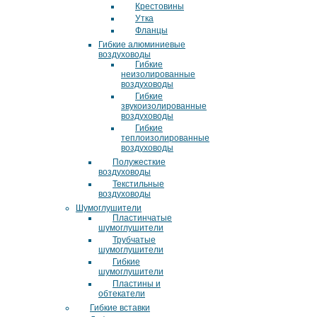
Крестовины
Утка
Фланцы
Гибкие алюминиевые
воздуховоды
Гибкие
неизолированные
воздуховоды
Гибкие
звукоизолированные
воздуховоды
Гибкие
теплоизолированные
воздуховоды
Полужесткие
воздуховоды
Текстильные
воздуховоды
Шумоглушители
Пластинчатые
шумоглушители
Трубчатые
шумоглушители
Гибкие
шумоглушители
Пластины и
обтекатели
Гибкие вставки