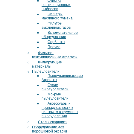
Очистка
вентиляционных
выбросов
Фильтры
масляного тумана
Фильтры
выхлопных газов
Вспомогательное
оборудование
Сорбенты
Прочие
Фильтро-
вентиляционные агрегаты
Фильтрующие
материалы
Пылеуловители
Пылеулавливающие
Агрегаты
Сухие
пылеуловители
Мокрые
пылеуловители
Аксессуары и
принадлежности к
системам вакуумного
пылеудаления
Столы сварщика
Оборудование для
порошковой окраски