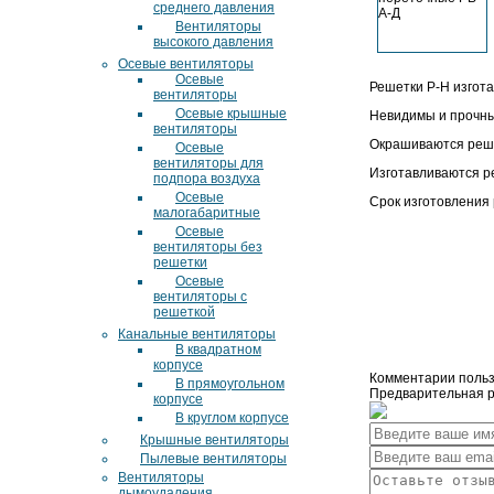
среднего давления
Вентиляторы
высокого давления
Осевые вентиляторы
Осевые
Решетки Р-Н изгота
вентиляторы
Осевые крышные
Невидимы и прочны
вентиляторы
Окрашиваются реше
Осевые
вентиляторы для
Изготавливаются р
подпора воздуха
Осевые
Срок изготовления
малогабаритные
Осевые
вентиляторы без
решетки
Осевые
вентиляторы с
решеткой
Канальные вентиляторы
В квадратном
корпусе
Комментарии польз
В прямоугольном
Предварительная ре
корпусе
В круглом корпусе
Крышные вентиляторы
Пылевые вентиляторы
Вентиляторы
дымоудаления