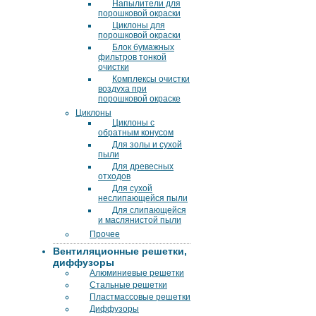
Напылители для
порошковой окраски
Циклоны для
порошковой окраски
Блок бумажных
фильтров тонкой
очистки
Комплексы очистки
воздуха при
порошковой окраске
Циклоны
Циклоны с
обратным конусом
Для золы и сухой
пыли
Для древесных
отходов
Для сухой
неслипающейся пыли
Для слипающейся
и маслянистой пыли
Прочее
Вентиляционные решетки,
диффузоры
Алюминиевые решетки
Стальные решетки
Пластмассовые решетки
Диффузоры