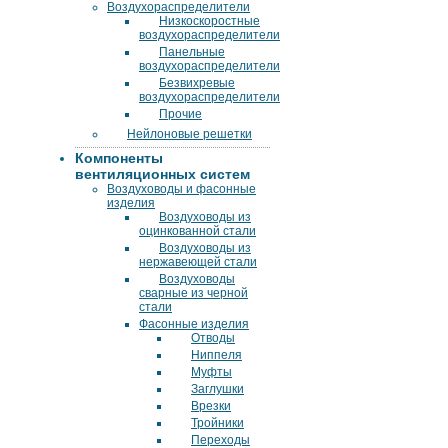
Воздухораспределители
Низкоскоростные
воздухораспределители
Панельные
воздухораспределители
Безвихревые
воздухораспределители
Прочие
Нейлоновые решетки
Компоненты
вентиляционных систем
Воздуховоды и фасонные
изделия
Воздуховоды из
оцинкованной стали
Воздуховоды из
нержавеющей стали
Воздуховоды
сварные из черной
стали
Фасонные изделия
Отводы
Ниппеля
Муфты
Заглушки
Врезки
Тройники
Переходы