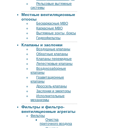
Рельсовые вытяжные
системы
Местные вентиляционные
отсосы
Бескаркасные МВО
Каркасные МВО
Вытяжные зонты, боксы
Гидрофильтры
Клапаны и заслонки
Воздушные клапаны
Обратные клапаны
Клапаны перекидные
Лепестковые клапаны
Воздухозаборные
клапаны
Гравитационные
клапаны
Дроссель-клапаны
Заслонки и эжекторы
Исполнительные
механизмы
Фильтры и фильтро-
вентиляционные агрегаты
Фильтры
Очистка
приточного воздуха