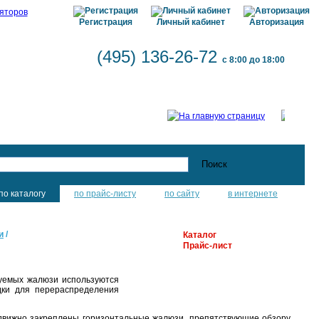
Регистрация
Личный кабинет
Авторизация
(495) 136-26-72
с 8:00 до 18:00
по каталогу
по прайс-листу
по сайту
в интернете
и
/
Каталог
Прайс-лист
уемых жалюзи используются
дки для перераспределения
одвижно закреплены горизонтальные жалюзи, препятствующие обзору