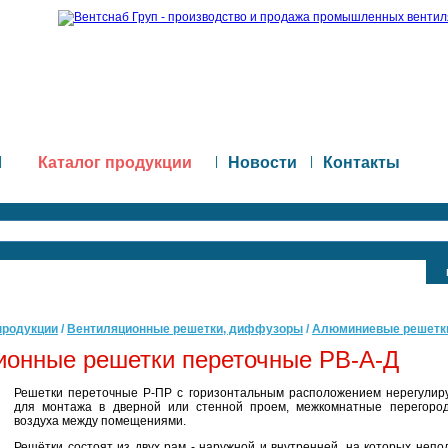
|
Каталог продукции
|
Новости
|
Контакты
продукции
/
Вентиляционные решетки, диффузоры
/
Алюминиевые решетк
ионные решетки переточные РВ-А-Д
Решетки переточные Р-ПР с горизонтальным расположением нерегулир
для монтажа в дверной или стенной проем, межкомнатные перегоро
воздуха между помещениями.
Решётки состоят из двух рам - наружной и внутренней, на которых неп