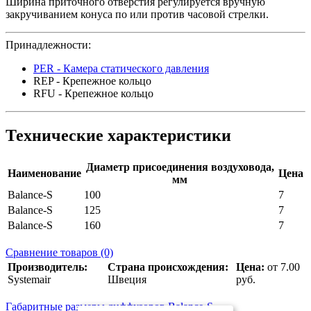
Ширина приточного отверстия регулируется вручную
закручиванием конуса по или против часовой стрелки.
Принадлежности:
PER - Камера статического давления
REP - Крепежное кольцо
RFU - Крепежное кольцо
Технические характеристики
Диаметр присоединения воздуховода,
Наименование
Цена
мм
Balance-S
100
7
Balance-S
125
7
Balance-S
160
7
Сравнение товаров (0)
Производитель:
Страна происхождения:
Цена:
от 7.00
Systemair
Швеция
руб.
Габаритные размеры диффузоров Balance-S