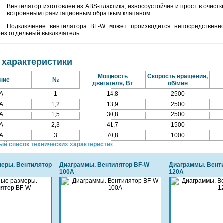
Вентилятор изготовлен из ABS-пластика, износоустойчив и прост в очист
встроенным гравитационным обратным клапаном.
Подключение вентилятора BF-W может производится непосредственн
рез отдельный выключатель.
 характеристики
Мощность
Скорость вращения,
ние
№
двигателя, Вт
об/мин
A
1
14,8
2500
A
1,2
13,9
2500
A
1,5
30,8
2500
A
2,3
41,7
1500
A
3
70,8
1000
ый список технических характеристик
меры. Вентилятор
Диаграммы. Вентилятор BF-W
Диаграммы. Вент
100A
120A