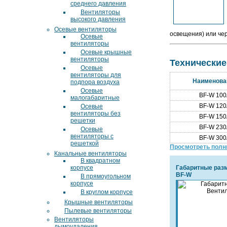
среднего давления
Вентиляторы
высокого давления
Осевые вентиляторы
освещения) или че
Осевые
вентиляторы
Осевые крышные
вентиляторы
Технические
Осевые
вентиляторы для
Наименова
подпора воздуха
Осевые
BF-W 100
малогабаритные
BF-W 120
Осевые
вентиляторы без
BF-W 150
решетки
BF-W 230
Осевые
вентиляторы с
BF-W 300
решеткой
Просмотреть полн
Канальные вентиляторы
В квадратном
корпусе
Габаритные раз
BF-W
В прямоугольном
корпусе
В круглом корпусе
Крышные вентиляторы
Пылевые вентиляторы
Вентиляторы
дымоудаления