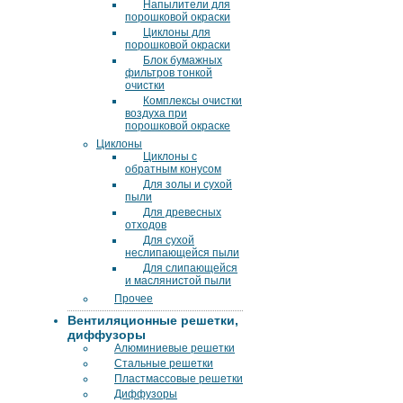
Напылители для
порошковой окраски
Циклоны для
порошковой окраски
Блок бумажных
фильтров тонкой
очистки
Комплексы очистки
воздуха при
порошковой окраске
Циклоны
Циклоны с
обратным конусом
Для золы и сухой
пыли
Для древесных
отходов
Для сухой
неслипающейся пыли
Для слипающейся
и маслянистой пыли
Прочее
Вентиляционные решетки,
диффузоры
Алюминиевые решетки
Стальные решетки
Пластмассовые решетки
Диффузоры