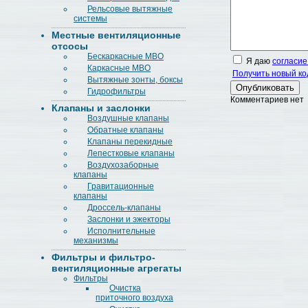
Рельсовые вытяжные
системы
Местные вентиляционные
отсосы
Бескаркасные МВО
Я даю
согласие
Каркасные МВО
Получить новый ко
Вытяжные зонты, боксы
Гидрофильтры
Комментариев нет
Клапаны и заслонки
Воздушные клапаны
Обратные клапаны
Клапаны перекидные
Лепестковые клапаны
Воздухозаборные
клапаны
Гравитационные
клапаны
Дроссель-клапаны
Заслонки и эжекторы
Исполнительные
механизмы
Фильтры и фильтро-
вентиляционные агрегаты
Фильтры
Очистка
приточного воздуха