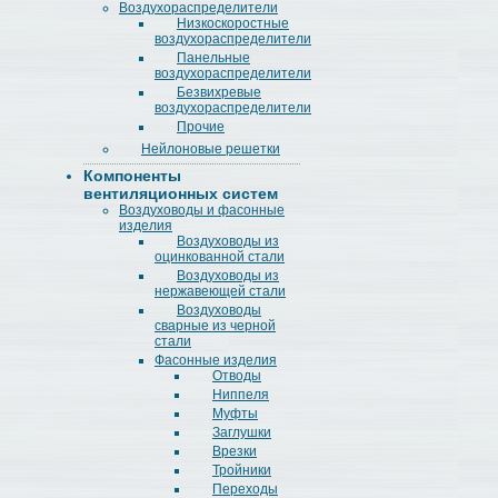
Воздухораспределители
Низкоскоростные
воздухораспределители
Панельные
воздухораспределители
Безвихревые
воздухораспределители
Прочие
Нейлоновые решетки
Компоненты
вентиляционных систем
Воздуховоды и фасонные
изделия
Воздуховоды из
оцинкованной стали
Воздуховоды из
нержавеющей стали
Воздуховоды
сварные из черной
стали
Фасонные изделия
Отводы
Ниппеля
Муфты
Заглушки
Врезки
Тройники
Переходы