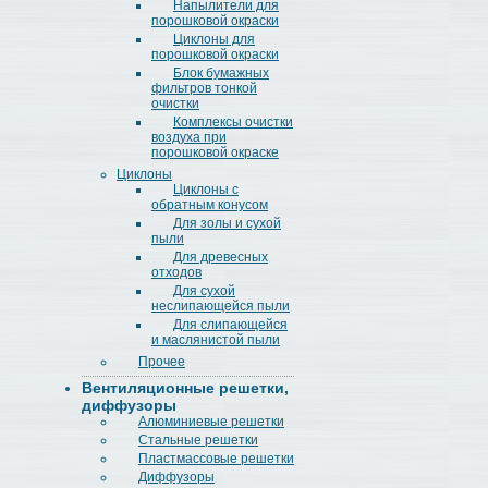
Напылители для
порошковой окраски
Циклоны для
порошковой окраски
Блок бумажных
фильтров тонкой
очистки
Комплексы очистки
воздуха при
порошковой окраске
Циклоны
Циклоны с
обратным конусом
Для золы и сухой
пыли
Для древесных
отходов
Для сухой
неслипающейся пыли
Для слипающейся
и маслянистой пыли
Прочее
Вентиляционные решетки,
диффузоры
Алюминиевые решетки
Стальные решетки
Пластмассовые решетки
Диффузоры