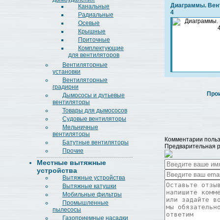
Диаграммы. Вент
Канальные
4
Радиальные
Осевые
Крышные
Приточные
Комплектующие
для вентиляторов
Вентиляторные
установки
Вентиляторные
градирни
Про
Дымососы и дутьевые
вентиляторы
Товары для дымососов
Судовые вентиляторы
Мельничные
вентиляторы
Комментарии польз
Батутные вентиляторы
Предварительная ре
Прочие
Местные вытяжные
устройства
Вытяжные устройства
Вытяжные катушки
Мобильные фильтры
Промышленные
пылесосы
Газоприемные насадки