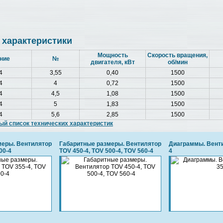
 характеристики
Мощность
Скорость вращения,
ние
№
двигателя, кВт
об/мин
4
3,55
0,40
1500
4
4
0,72
1500
4
4,5
1,08
1500
4
5
1,83
1500
4
5,6
2,85
1500
ый список технических характеристик
меры. Вентилятор
Габаритные размеры. Вентилятор
Диаграммы. Венти
00-4
TOV 450-4, TOV 500-4, TOV 560-4
4