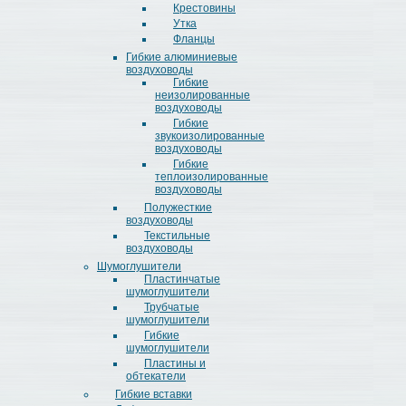
Крестовины
Утка
Фланцы
Гибкие алюминиевые
воздуховоды
Гибкие
неизолированные
воздуховоды
Гибкие
звукоизолированные
воздуховоды
Гибкие
теплоизолированные
воздуховоды
Полужесткие
воздуховоды
Текстильные
воздуховоды
Шумоглушители
Пластинчатые
шумоглушители
Трубчатые
шумоглушители
Гибкие
шумоглушители
Пластины и
обтекатели
Гибкие вставки