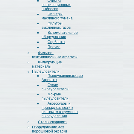
Очистка
вентиляционных
выбросов
Фильтры
масляного тумана
Фильтры
выхлопных газов
Вспомогательное
оборудование
Сорбенты
Прочие
Фильтро-
вентиляционные агрегаты
Фильтрующие
материалы
Пылеуловители
Пылеулавливающие
Агрегаты
Сухие
пылеуловители
Мокрые
пылеуловители
Аксессуары и
принадлежности к
системам вакуумного
пылеудаления
Столы сварщика
Оборудование для
порошковой окраски