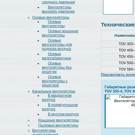
среднего давления
Вентиляторы
высокого давления
Осевые вентиляторы
Осевые
Технические
вентиляторы
Осевые крышные
вентиляторы
Наименова
Осевые
TOV 355-
вентиляторы для
подпора воздуха
TOV 400-
Осевые
TOV 450-
малогабаритные
TOV 500-
Осевые
вентиляторы без
TOV 560-
решетки
Просмотреть полн
Осевые
вентиляторы с
решеткой
Габаритные раз
Канальные вентиляторы
TOV 355-4, TOV 4
В квадратном
корпусе
В прямоугольном
корпусе
В круглом корпусе
Крышные вентиляторы
Пылевые вентиляторы
Вентиляторы
дымоудаления