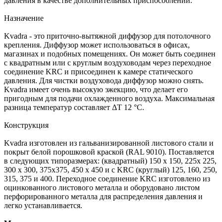
давления в качестве дополнительных приспособлений.
Назначение
Kvadra - это приточно-вытяжной диффузор для потолочного
крепления. Диффузор может использоваться в офисах,
магазинах и подобных помещениях. Он может быть соединен
с квадратным или с круглым воздуховодам через переходное
соединение KRC и присоединен к камере статического
давления. Для чистки воздуховода диффузор можно снять.
Kvadra имеет очень высокую эжекцию, что делает его
пригодным для подачи охлажденного воздуха. Максимальная
разница температур составляет ΔТ 12 °C.
Конструкция
Kvadra изготовлен из гальванизированной листового стали и
покрыт белой порошковой краской (RAL 9010). Поставляется
в следующих типоразмерах: (квадратный) 150 х 150, 225х 225,
300 х 300, 375х375, 450 х 450 и с KRC (круглый) 125, 160, 250,
315, 375 и 400. Переходное соединение KRC изготовлено из
оцинкованного листового металла и оборудовано листом
перфорированного металла для распределения давления и
легко устанавливается.