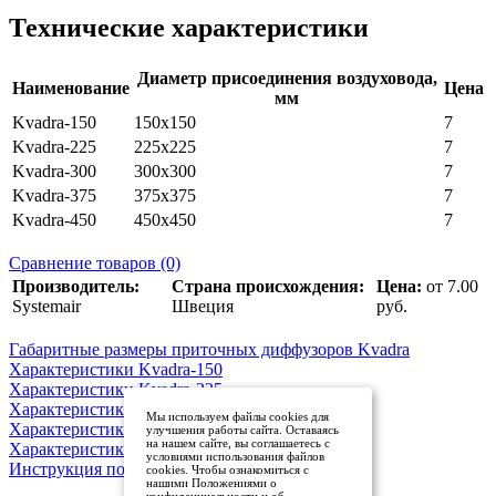
Технические характеристики
Диаметр присоединения воздуховода,
Наименование
Цена
мм
Kvadra-150
150х150
7
Kvadra-225
225х225
7
Kvadra-300
300х300
7
Kvadra-375
375х375
7
Kvadra-450
450х450
7
Сравнение товаров (0)
Производитель:
Страна происхождения:
Цена:
от 7.00
Systemair
Швеция
руб.
Габаритные размеры приточных диффузоров Kvadra
Характеристики Kvadra-150
Характеристики Kvadra-225
Характеристики Kvadra-300
Мы используем файлы cookies для
Характеристики Kvadra-375
улучшения работы сайта. Оставаясь
на нашем сайте, вы соглашаетесь с
Характеристики Kvadra-450
условиями использования файлов
Инструкция по монтажу Kvadra
cookies. Чтобы ознакомиться с
нашими Положениями о