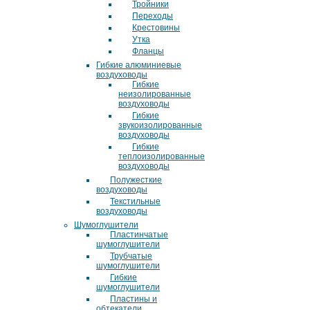
Тройники
Переходы
Крестовины
Утка
Фланцы
Гибкие алюминиевые
воздуховоды
Гибкие
неизолированные
воздуховоды
Гибкие
звукоизолированные
воздуховоды
Гибкие
теплоизолированные
воздуховоды
Полужесткие
воздуховоды
Текстильные
воздуховоды
Шумоглушители
Пластинчатые
шумоглушители
Трубчатые
шумоглушители
Гибкие
шумоглушители
Пластины и
обтекатели