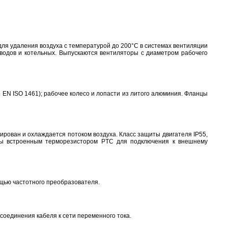
я удаления воздуха с температурой до 200°С в системах вентиляции
аводов и котельных. Выпускаются вентиляторы с диаметром рабочего
 EN ISO 1461); рабочее колесо и лопасти из литого алюминия. Фланцы
ирован и охлаждается потоком воздуха. Класс защиты двигателя IP55,
ены встроенным терморезистором PTC для подключения к внешнему
ощью частотного преобразователя.
соединения кабеля к сети переменного тока.