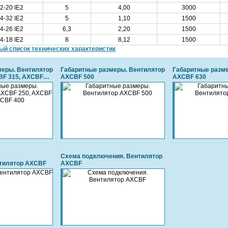
-20 IE2
5
4,00
3000
-32 IE2
5
1,10
1500
-26 IE2
6,3
2,20
1500
-18 IE2
8
8,12
1500
ый список технических характеристик
меры. Вентилятор
Габаритные размеры. Вентилятор
Габаритные разм
BF 315, AXCBF
AXCBF 500
AXCBF 630
Схема подключения. Вентилятор
тилятор AXCBF
AXCBF