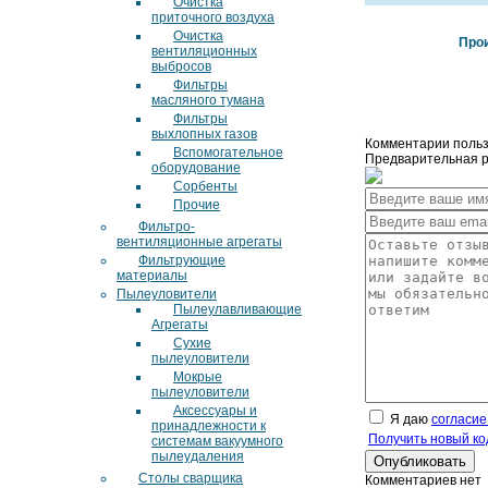
Очистка
приточного воздуха
Очистка
Про
вентиляционных
выбросов
Фильтры
масляного тумана
Фильтры
выхлопных газов
Комментарии польз
Вспомогательное
Предварительная ре
оборудование
Сорбенты
Прочие
Фильтро-
вентиляционные агрегаты
Фильтрующие
материалы
Пылеуловители
Пылеулавливающие
Агрегаты
Сухие
пылеуловители
Мокрые
пылеуловители
Аксессуары и
Я даю
согласие
принадлежности к
Получить новый ко
системам вакуумного
пылеудаления
Столы сварщика
Комментариев нет