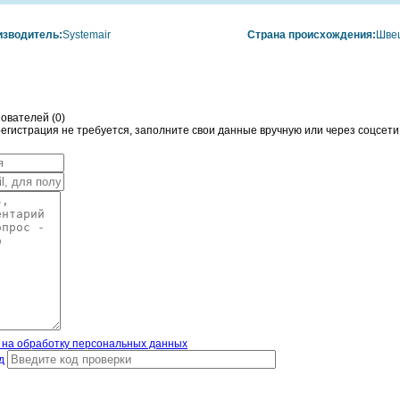
изводитель:
Systemair
Страна происхождения:
Шве
ователей (
0
)
гистрация не требуется, заполните свои данные вручную или через соцсети
 на обработку персональных данных
д