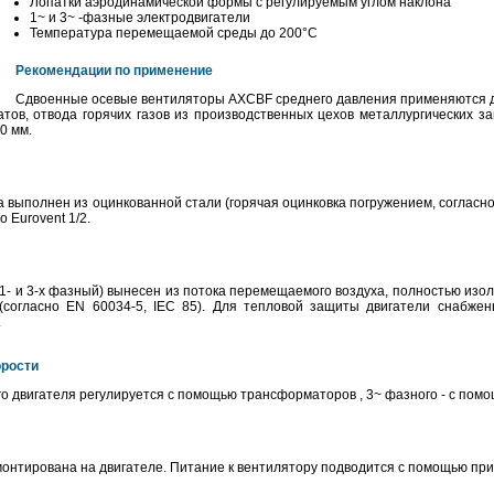
Лопатки аэродинамической формы с регулируемым углом наклона
1~ и 3~ -фазные электродвигатели
Температура перемещаемой среды до 200°С
Рекомендации по применение
Сдвоенные осевые вентиляторы AXCBF среднего давления применяются дл
тов, отвода горячих газов из производственных цехов металлургических з
0 мм.
 выполнен из оцинкованной стали (горячая оцинковка погружением, согласно
 Eurovent 1/2.
1- и 3-х фазный) вынесен из потока перемещаемого воздуха, полностью изол
 (согласно EN 60034-5, IEC 85). Для тепловой защиты двигатели снабж
.
орости
о двигателя регулируется с помощью трансформаторов , 3~ фазного - с пом
онтирована на двигателе. Питание к вентилятору подводится с помощью при