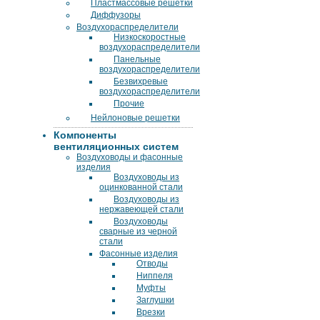
Пластмассовые решетки
Диффузоры
Воздухораспределители
Низкоскоростные
воздухораспределители
Панельные
воздухораспределители
Безвихревые
воздухораспределители
Прочие
Нейлоновые решетки
Компоненты
вентиляционных систем
Воздуховоды и фасонные
изделия
Воздуховоды из
оцинкованной стали
Воздуховоды из
нержавеющей стали
Воздуховоды
сварные из черной
стали
Фасонные изделия
Отводы
Ниппеля
Муфты
Заглушки
Врезки