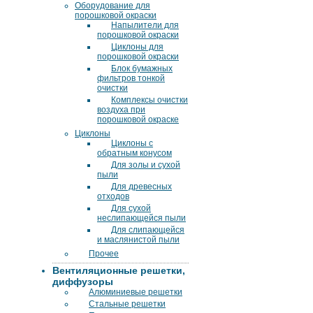
Оборудование для
порошковой окраски
Напылители для
порошковой окраски
Циклоны для
порошковой окраски
Блок бумажных
фильтров тонкой
очистки
Комплексы очистки
воздуха при
порошковой окраске
Циклоны
Циклоны с
обратным конусом
Для золы и сухой
пыли
Для древесных
отходов
Для сухой
неслипающейся пыли
Для слипающейся
и маслянистой пыли
Прочее
Вентиляционные решетки,
диффузоры
Алюминиевые решетки
Стальные решетки