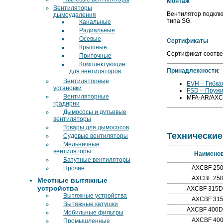
Монтаж
Вентиляторы
Вентилятор подклю
дымоудаления
типа SG.
Канальные
Радиальные
Осевые
Сертификаты
Крышные
Сертификат соотве
Приточные
Комплектующие
Принадлежности
:
для вентиляторов
Вентиляторные
EVH
– Гибка
установки
FSD
– Пруж
Вентиляторные
MFA
-
AR/
AXC
градирни
Дымососы и дутьевые
вентиляторы
Товары для дымососов
Технические
Судовые вентиляторы
Мельничные
вентиляторы
Наимено
Батутные вентиляторы
AXCBF 250
Прочие
AXCBF 250
Местные вытяжные
устройства
AXCBF 315D2
Вытяжные устройства
AXCBF 315
Вытяжные катушки
AXCBF 400D2
Мобильные фильтры
AXCBF 400
Промышленные