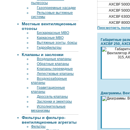
пылесосы
AXCBF 500D2
Газоприемные насадки
AXCBF 500D4
Рельсовые вытяжные
AXCBF 630D4
системы
AXCBF 800D4
Местные вентиляционные
Просмотреть полн
отсосы
Бескаркасные МВО
Каркасные МВО
Габаритные раз
Вытяжные зонты, боксы
AXCBF 250, AXC
Гидрофильтры
400
Клапаны и заслонки
Воздушные клапаны
Обратные клапаны
Клапаны перекидные
Лепестковые клапаны
Воздухозаборные
клапаны
Гравитационные
клапаны
Диаграммы. Вен
Дроссель-клапаны
Заслонки и эжекторы
Исполнительные
механизмы
Фильтры и фильтро-
вентиляционные агрегаты
Фильтры