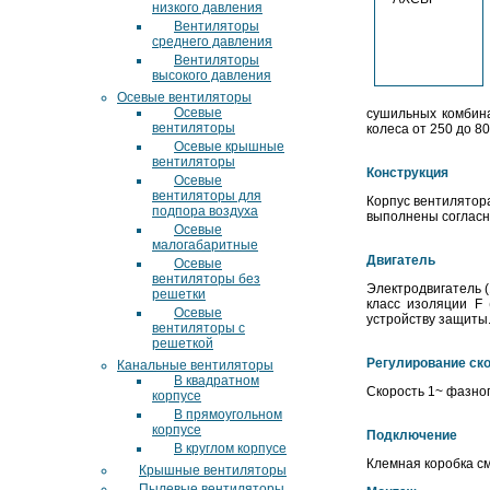
низкого давления
Вентиляторы
среднего давления
Вентиляторы
высокого давления
Осевые вентиляторы
Осевые
сушильных комбина
вентиляторы
колеса от 250 до 80
Осевые крышные
вентиляторы
Конструкция
Осевые
вентиляторы для
Корпус вентилятора
подпора воздуха
выполнены согласно
Осевые
малогабаритные
Двигатель
Осевые
вентиляторы без
Электродвигатель (
решетки
класс изоляции F
Осевые
устройству защиты
вентиляторы с
решеткой
Регулирование ск
Канальные вентиляторы
В квадратном
Скорость 1~ фазног
корпусе
В прямоугольном
корпусе
Подключение
В круглом корпусе
Клемная коробка см
Крышные вентиляторы
Пылевые вентиляторы