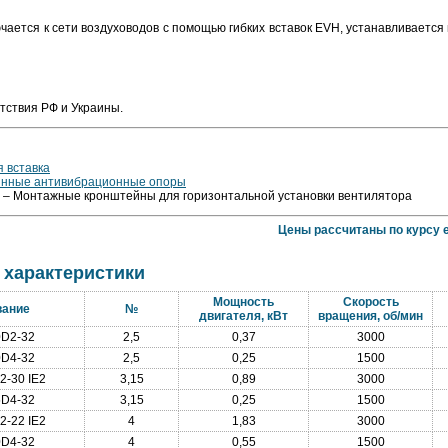
чается к сети воздуховодов с помощью гибких вставок EVH, устанавливается
тствия РФ и Украины.
я вставка
инные антивибрационные опоры
– Монтажные кронштейны для горизонтальной установки вентилятора
Цены рассчитаны по курсу е
 характеристики
Мощность
Скорость
вание
№
двигателя, кВт
вращения, об/мин
D2-32
2,5
0,37
3000
D4-32
2,5
0,25
1500
-30 IE2
3,15
0,89
3000
D4-32
3,15
0,25
1500
-22 IE2
4
1,83
3000
D4-32
4
0,55
1500