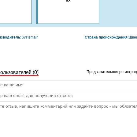
изводитель:
Systemair
Страна происхождения:
Шве
ользователей (
0
)
Предварительная регистраци