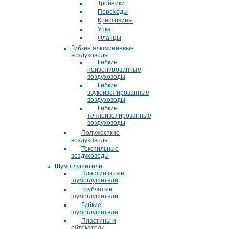
Тройники
Переходы
Крестовины
Утка
Фланцы
Гибкие алюминиевые
воздуховоды
Гибкие
неизолированные
воздуховоды
Гибкие
звукоизолированные
воздуховоды
Гибкие
теплоизолированные
воздуховоды
Полужесткие
воздуховоды
Текстильные
воздуховоды
Шумоглушители
Пластинчатые
шумоглушители
Трубчатые
шумоглушители
Гибкие
шумоглушители
Пластины и
обтекатели