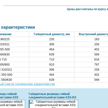
Цены рассчитаны по курсу е
 характеристики
нование
Габаритный диаметр, мм
Внутренний диамет
190/225
235
183
310/311
306
256
355-500
464
402
560/630
639
569
S 710
710
634
800/900
910
797
 310/311
306
256
 355-500
464
402
 560/630
639
569
ый список технических характеристик
меры гибкой
Габаритные размеры гибкой
 вставки ASS
соединительной вставки ASS-EX