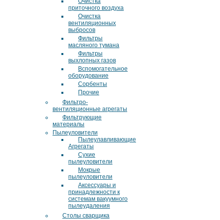
Очистка
приточного воздуха
Очистка
вентиляционных
выбросов
Фильтры
масляного тумана
Фильтры
выхлопных газов
Вспомогательное
оборудование
Сорбенты
Прочие
Фильтро-
вентиляционные агрегаты
Фильтрующие
материалы
Пылеуловители
Пылеулавливающие
Агрегаты
Сухие
пылеуловители
Мокрые
пылеуловители
Аксессуары и
принадлежности к
системам вакуумного
пылеудаления
Столы сварщика