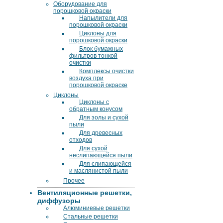
Оборудование для
порошковой окраски
Напылители для
порошковой окраски
Циклоны для
порошковой окраски
Блок бумажных
фильтров тонкой
очистки
Комплексы очистки
воздуха при
порошковой окраске
Циклоны
Циклоны с
обратным конусом
Для золы и сухой
пыли
Для древесных
отходов
Для сухой
неслипающейся пыли
Для слипающейся
и маслянистой пыли
Прочее
Вентиляционные решетки,
диффузоры
Алюминиевые решетки
Стальные решетки