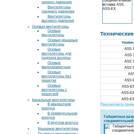
низкого давления
Вентиляторы
среднего давления
Вентиляторы
высокого давления
Осевые вентиляторы
Осевые
Технические
вентиляторы
Осевые крышные
Наиме
вентиляторы
ASS 
Осевые
вентиляторы для
ASS 
подпора воздуха
ASS 
Осевые
малогабаритные
ASS 
Осевые
AS
вентиляторы без
ASS 
решетки
Осевые
ASS-EX
вентиляторы с
ASS-EX
решеткой
ASS-EX
Канальные вентиляторы
В квадратном
Просмотреть полн
корпусе
В прямоугольном
Габаритные раз
корпусе
соединительной
В круглом корпусе
Крышные вентиляторы
Пылевые вентиляторы