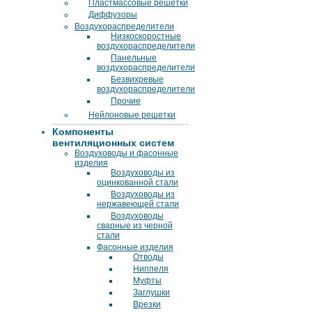
Пластмассовые решетки
Диффузоры
Воздухораспределители
Низкоскоростные
воздухораспределители
Панельные
воздухораспределители
Безвихревые
воздухораспределители
Прочие
Нейлоновые решетки
Компоненты
вентиляционных систем
Воздуховоды и фасонные
изделия
Воздуховоды из
оцинкованной стали
Воздуховоды из
нержавеющей стали
Воздуховоды
сварные из черной
стали
Фасонные изделия
Отводы
Ниппеля
Муфты
Заглушки
Врезки