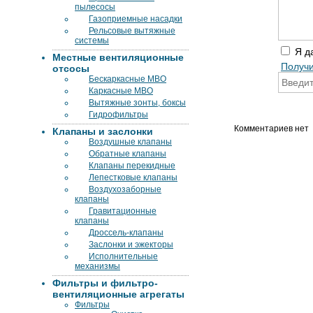
пылесосы
Газоприемные насадки
Рельсовые вытяжные
системы
Я д
Местные вентиляционные
Получи
отсосы
Бескаркасные МВО
Каркасные МВО
Вытяжные зонты, боксы
Гидрофильтры
Комментариев нет
Клапаны и заслонки
Воздушные клапаны
Обратные клапаны
Клапаны перекидные
Лепестковые клапаны
Воздухозаборные
клапаны
Гравитационные
клапаны
Дроссель-клапаны
Заслонки и эжекторы
Исполнительные
механизмы
Фильтры и фильтро-
вентиляционные агрегаты
Фильтры