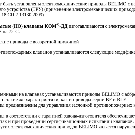
ут быть установлены электромеханические приводы BELIMO с в
го устройства (ТРУ) (применение электромеханических привод
.18 СП 7.13130.2009).
®
рытые (НО) клапаны КОМ
-ДД
изготавливаются с электромех
 на 72°С.
ские приводы с возвратной пружиной
ротивопожарных клапанов устанавливаются следующие модифик
ленными на клапанах устанавливаются приводы BELIMO с аббре
т такие же характеристики, как и приводы серии BF и BLF.
ды предназначены для управления заслонкой противопожарных
ы в соответствии с гарантией завода-изготовителя обеспечива
 так и при проведении сертификационных испытаний клапанов.
угих электромеханических приводов BELIMO является нарушен