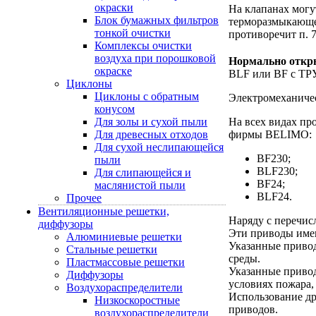
окраски
На клапанах мог
Блок бумажных фильтров
терморазмыкающе
тонкой очистки
противоречит п. 7
Комплексы очистки
воздуха при порошковой
Нормально отк
окраске
BLF или BF с ТРУ
Циклоны
Циклоны с обратным
Электромеханиче
конусом
Для золы и сухой пыли
На всех видах п
Для древесных отходов
фирмы BELIMO:
Для сухой неслипающейся
BF230;
пыли
BLF230;
Для слипающейся и
BF24;
маслянистой пыли
BLF24.
Прочее
Вентиляционные решетки,
Наряду с перечис
диффузоры
Эти приводы имею
Алюминиевые решетки
Указанные приво
Стальные решетки
среды.
Пластмассовые решетки
Указанные привод
Диффузоры
условиях пожара,
Воздухораспределители
Использование др
Низкоскоростные
приводов.
воздухораспределители