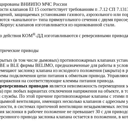
ицированы ВНИИПО МЧС России
ости клапанов EI 15 соответствует требованиям п .7.12 СП 7.1
щений, защищаемых установками газового, аэрозольного или п
тся «канального» типа прямоугольного сечения с двумя присо
 Корпус клапанов изготавливается из оцинкованной стали.
®
о действия КОМ
-ДД изготавливаются с реверсивными привод
ктрические приводы
рытых (в том числе дымовых) противопожарных клапанах уста
 BE и BLE фирмы BELIMO, предназначенные для работы в усло
мещают заслонку клапана из исходного положения (закрыта) в р
хемы подключения цепи питания к обмоткам привода. Управляю
напряжения на соответствующие клеммы питания привода.
реверсивных приводов
является невозможность перемещения 
та) при любых вариантах отключения напряжения на объекте, в 
 службы. По этой причине противопожарные клапаны с этими п
дымной вентиляции, имеющих несколько клапанов с адресным у
ости, в системах приточной вентиляции незадымляемых лестни
я заслонки в рабочее положение не превышает 30 с для приводо
ерсивного привода заслонка клапана остается в положении, в к