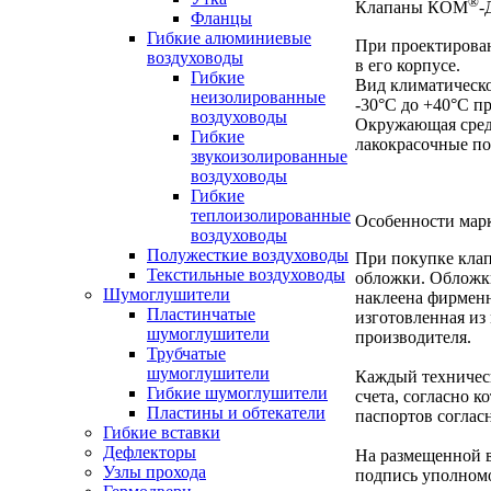
®
Клапаны КОМ
-
Фланцы
Гибкие алюминиевые
При проектирован
воздуховоды
в его корпусе.
Гибкие
Вид климатическо
неизолированные
-30°C до +40°С п
воздуховоды
Окружающая среда
Гибкие
лакокрасочные по
звукоизолированные
воздуховоды
Гибкие
теплоизолированные
Особенности мар
воздуховоды
Полужесткие воздуховоды
При покупке клап
Текстильные воздуховоды
обложки. Обложки
Шумоглушители
наклеена фирменн
Пластинчатые
изготовленная из
шумоглушители
производителя.
Трубчатые
шумоглушители
Каждый техническ
Гибкие шумоглушители
счета, согласно 
Пластины и обтекатели
паспортов согласн
Гибкие вставки
Дефлекторы
На размещенной в
Узлы прохода
подпись уполном