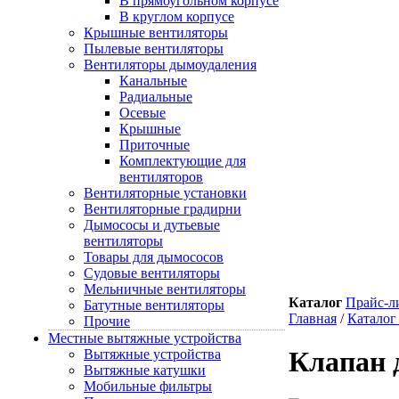
В прямоугольном корпусе
В круглом корпусе
Крышные вентиляторы
Пылевые вентиляторы
Вентиляторы дымоудаления
Канальные
Радиальные
Осевые
Крышные
Приточные
Комплектующие для
вентиляторов
Вентиляторные установки
Вентиляторные градирни
Дымососы и дутьевые
вентиляторы
Товары для дымососов
Судовые вентиляторы
Мельничные вентиляторы
Каталог
Прайс-л
Батутные вентиляторы
Главная
/
Каталог
Прочие
Местные вытяжные устройства
Клапан 
Вытяжные устройства
Вытяжные катушки
Мобильные фильтры