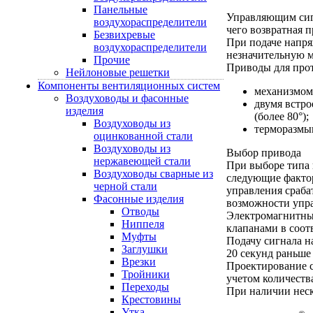
Панельные
Управляющим сигн
воздухораспределители
чего возвратная 
Безвихревые
При подаче напря
воздухораспределители
незначительную 
Прочие
Приводы для про
Нейлоновые решетки
Компоненты вентиляционных систем
механизмом
Воздуховоды и фасонные
двумя встро
изделия
(более 80°);
Воздуховоды из
терморазмы
оцинкованной стали
Воздуховоды из
Выбор привода
нержавеющей стали
При выборе типа 
Воздуховоды сварные из
следующие фактор
черной стали
управления сраба
Фасонные изделия
возможности упра
Отводы
Электромагнитные
Ниппеля
клапанами в соо
Муфты
Подачу сигнала н
Заглушки
20 секунд раньше
Врезки
Проектирование с
Тройники
учетом количества
Переходы
При наличии неск
Крестовины
Утка