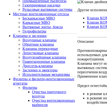
Промышленные пылесосы
Газоприемные насадки
Рельсовые вытяжные системы
Другие исполнен
Местные вентиляционные отсосы
Клапан КОМ
Бескаркасные МВО
Клапан КОМ
Каркасные МВО
Клапан КОМ
Вытяжные зонты, боксы
Гидрофильтры
Клапаны и заслонки
Воздушные клапаны
Описание
Обратные клапаны
Клапаны перекидные
Противопожарные
Лепестковые клапаны
используемых для
Воздухозаборные клапаны
пожаротушения.
Гравитационные клапаны
Клапаны могут ис
Дроссель-клапаны
вытяжных система
Заслонки и эжекторы
пересечения воз
Исполнительные механизмы
Применение клапа
Фильтры и фильтро-вентиляционные
агрегаты
Предел огнестой
Фильтры
Очистка приточного
в режиме кл
воздуха
в режиме н
Очистка вентиляционных
воздействию
выбросов