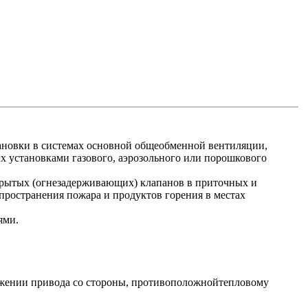
ановки в системах основной общеобменной вентиляции,
х установками газового, аэрозольного или порошкового
крытых (огнезадерживающих) клапанов в приточных и
ространения пожара и продуктов горения в местах
ями.
ожении привода со стороны, противоположнойтепловому