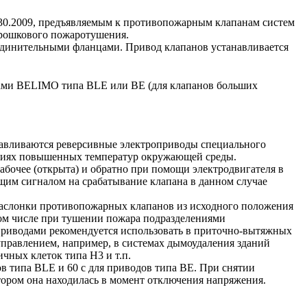
3130.2009, предъявляемым к противопожарным клапанам систем
орошкового пожаротушения.
единительными фланцами. Привод клапанов устанавливается
ами BELIMO типа BLE или BE (для клапанов больших
навливаются реверсивные электроприводы специального
виях повышенных температур окружающей среды.
абочее (открыта) и обратно при помощи электродвигателя в
щим сигналом на срабатывание клапана в данном случае
заслонки противопожарных клапанов из исходного положения
том числе при тушении пожара подразделениями
риводами рекомендуется использовать в приточно-вытяжных
правлением, например, в системах дымоудаления зданий
чных клеток типа Н3 и т.п.
в типа BLE и 60 с для приводов типа ВЕ. При снятии
отором она находилась в момент отключения напряжения.