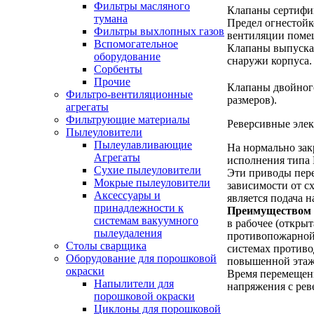
Фильтры масляного
Клапаны сертиф
тумана
Предел огнестойк
Фильтры выхлопных газов
вентиляции поме
Вспомогательное
Клапаны выпускаю
оборудование
снаружи корпуса.
Сорбенты
Прочие
Клапаны двойног
Фильтро-вентиляционные
размеров).
агрегаты
Фильтрующие материалы
Реверсивные эле
Пылеуловители
Пылеулавливающие
На нормально зак
Агрегаты
исполнения типа
Сухие пылеуловители
Эти приводы пере
Мокрые пылеуловители
зависимости от с
Аксессуары и
является подача 
принадлежности к
Преимуществом 
системам вакуумного
в рабочее (откры
пылеудаления
противопожарной
Столы сварщика
системах противо
Оборудование для порошковой
повышенной этажн
окраски
Время перемещени
Напылители для
напряжения с рев
порошковой окраски
Циклоны для порошковой