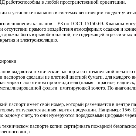
ДД работоспособны в любой пространственной ориентации.
ии и установке клапанов в системах вентиляции следует учиты
го исполнения клапанов – У3 по ГОСТ 15150-69. Клапаны могут
ри отсутствии прямого воздействия атмосферных осадков и конде
 должна быть взрывобезопасной, не содержащей агрессивных п
крытия и электроизоляцию.
кировки
анов выдаются технические паспорта со штемпельной печатью с
 паспортов сделаны из плотной цветной бумаги, для каждого ви
ая марка с логотипом производителя (пламя – красное, надпись,
 металлизированной фольги, имитирующей золото. По диагонали
ий паспорт имеет свой номер, который размещается в центре па
которому отпускается данная партия продукции. Например: 15/6.
о одному счету, то они нумеруются порядковыми цифрами через де
 техническом паспорте копии сертификата пожарной безопасност
оченного лица.