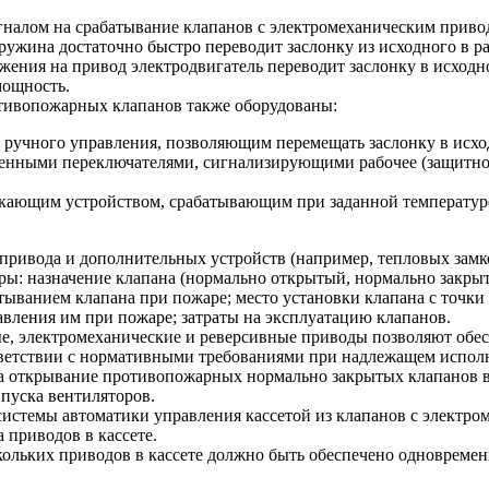
алом на срабатывание клапанов с электромеханическим привод
пружина достаточно быстро переводит заслонку из исходного в р
жения на привод электродвигатель переводит заслонку в исходн
мощность.
тивопожарных клапанов также оборудованы:
 ручного управления, позволяющим перемещать заслонку в исх
енными переключателями, сигнализирующими рабочее (защитное)
кающим устройством, срабатывающим при заданной температуре 
привода и дополнительных устройств (например, тепловых замк
ы: назначение клапана (нормально открытый, нормально закры
тыванием клапана при пожаре; место установки клапана с точки
вления им при пожаре; затраты на эксплуатацию клапанов.
, электромеханические и реверсивные приводы позволяют обес
тветствии с нормативными требованиями при надлежащем испол
а открывание противопожарных нормально закрытых клапанов в 
 пуска вентиляторов.
истемы автоматики управления кассетой из клапанов с элект
 приводов в кассете.
ольких приводов в кассете должно быть обеспечено одновременн