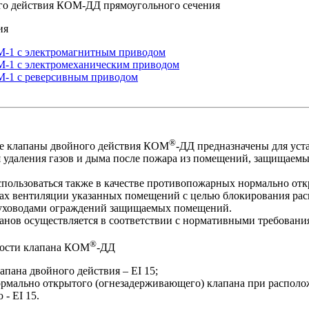
ия
-1 с электромагнитным приводом
-1 с электромеханическим приводом
-1 с реверсивным приводом
®
 клапаны двойного действия КОМ
-ДД предназначены для уст
 удаления газов и дыма после пожара из помещений, защищаемы
пользоваться также в качестве противопожарных нормально от
х вентиляции указанных помещений с целью блокирования расп
духоводами ограждений защищаемых помещений.
нов осуществляется в соответствии с нормативными требовани
®
кости клапана КОМ
-ДД
апана двойного действия – EI 15;
ормально открытого (огнезадерживающего) клапана при распол
 - EI 15.