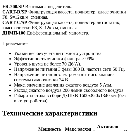
FR-200/SP
Влагомаслоотделитель.
CART-D/SP
Фильтрующая кассета, полиэстер, класс очистки
F8, S=12кв.м, сменная.
CART-C/SP
Фильтрующая кассета, полиэстер-антистатик,
класс очистки F8, S=12кв.м, сменная.
ДНМП-100
Дифференциальный манометр.
Примечание
Указан вес без учета вытяжного устройства.
Эффективность очистки фильтра > 99%.
Уровень шума не более 70 Дб(A).
Напряжение питания 3 фазы 380 В, частота сети 50 Гц.
Напряжение питания электромагнитного клапана
системы самоочистки 24 В.
Макс. значение давления сжатого воздуха 5 Атм.
Расход сжатого воздуха 200 л/мин свободного воздуха.
Габариты стола в сборе ДхШхВ 1600х820х1340 мм (без
выт. устройства).
Технические характеристики
Активная
Мощность
Макс.расход