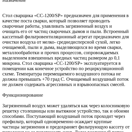
Назначение
Стол сварщика «СС-1200/SP» предназначен для применения в
качестве поста сварки, который позволяет проводить
сварочные работы, улавливать загрязненный воздух и
очищать его от частиц сварочных дымов и пыли. Встроенный
кассетный фильтровентиляционный агрегат предназначен для
очистки воздуха от мелко- среднедисперсной сухой, легко
очищаемой, пыли и дыма, выделяющихся во время сварки,
металлообработки и прочих процессов, сопровождаемых
выделением взвешенных вредных частиц размером до 0,1
микрона. Стол сварщика «СС-1200/SP» эксплуатируется в
помещении как конечное устройство по рециркуляционной
схеме. Температура перемещаемого воздушного потока не
должна превышать +70 град С. Очищаемый воздушный поток
не должен содержать агрессивных и взрывоопасных смесей.
Функционирование
Загрязненный воздух может удаляться как через колосниковую
решетку столешницы или вытяжное устройство, так и обоими
способами. Поступающий воздушный поток проходит через
префильтр, который одновременно осаждает крупные
частицы загрязнения и предохраняет фильтрующую кассету от