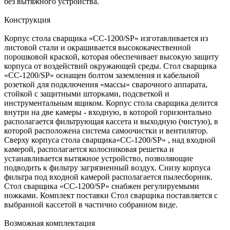
без вытяжного устройства.
Конструкция
Корпус стола сварщика «СС-1200/SP» изготавливается из
листовой стали и окрашивается высококачественной
порошковой краской, которая обеспечивает высокую защиту
корпуса от воздействий окружающей среды. Стол сварщика
«СС-1200/SP» оснащен болтом заземления и кабельной
розеткой для подключения «массы» сварочного аппарата,
стойкой с защитными шторками, подсветкой и
инструментальным ящиком. Корпус стола сварщика делится
внутри на две камеры - входную, в которой горизонтально
располагается фильтрующая кассета и выходную (чистую), в
которой расположена система самоочистки и вентилятор.
Сверху корпуса стола сварщика«СС-1200/SP» , над входной
камерой, располагается колосниковая решетка и
устанавливается вытяжное устройство, позволяющие
подводить к фильтру загрязненный воздух. Снизу корпуса
фильтра под входной камерой располагается пылесборник.
Стол сварщика «СС-1200/SP» снабжен регулируемыми
ножками. Комплект поставки Стол сварщика поставляется с
выбранной кассетой в частично собранном виде.
Возможная комплектация