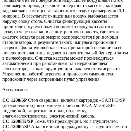
попадания на ее поверхность искр. Далее воздушный поток
равномерно проходит сквозь поверхность кассеты, которая
задерживает частицы загрязненного воздуха размером до 0,1
микрона. В результате очищенный воздух выбрасывается
наружу сбоку стола. Очистка фильтрующей кассеты
происходит, путем подачи короткого импульса сжатого
воздуха через клапан в её внутреннюю полость, где поток
сжатого воздуха равномерно распределяется при помощи
стабилизатора. В результате такого импульса происходит
встряска фильтрующей кассеты, при которой осевшие на её
поверхность частицы падают в накопительный бункер и затем
в пылесборник. Очистка кассеты может производиться
автоматически при работающем или неработающем
вентиляторе, а также вручную при выключенном агрегате.
Управление работой агрегата и процессом самоочистки
происходит через встроенный пульт управления.
Ассортимент
СС-1200/SP
Стол сварщика, включая картридж «CART-D/SP»
(по умолчанию), вытяжное устройство KUA-M-2SL/SP с
подсветкой, защитные шторки, подсветку,
влагомаслоотделитель, электрический кабель.
СС-1200ГК/SP
Тоже, что предыдущий, но с глушителем.
СС-1200Г/SP
Аналогичный предыдущему - с глушителем, но