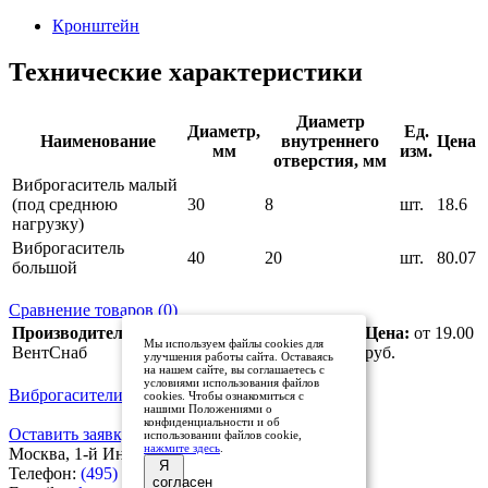
Кронштейн
Технические характеристики
Диаметр
Диаметр,
Ед.
Наименование
внутреннего
Цена
мм
изм.
отверстия, мм
Виброгаситель малый
(под среднюю
30
8
шт.
18.6
нагрузку)
Виброгаситель
40
20
шт.
80.07
большой
Сравнение товаров (0)
Производитель:
Страна
Цена:
от 19.00
Мы используем файлы cookies для
ВентСнаб
происхождения:
Россия
руб.
улучшения работы сайта. Оставаясь
на нашем сайте, вы соглашаетесь с
условиями использования файлов
Виброгасители
cookies. Чтобы ознакомиться с
нашими Положениями о
конфиденциальности и об
Оставить заявку
использовании файлов cookie,
нажмите здесь
.
Москва, 1-й Институтский проезд, дом 3
Я
Телефон:
(495) 136-26-72
согласен