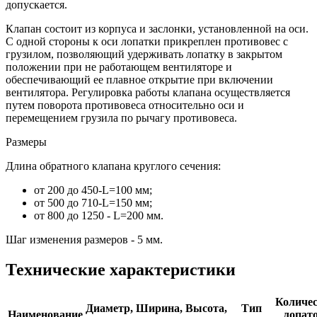
допускается.
Клапан состоит из корпуса и заслонки, установленной на оси.
С одной стороны к оси лопатки прикреплен противовес с
грузилом, позволяющий удерживать лопатку в закрытом
положении при не работающем вентиляторе и
обеспечивающий ее плавное открытие при включении
вентилятора. Регулировка работы клапана осуществляется
путем поворота противовеса относительно оси и
перемещением грузила по рычагу противовеса.
Размеры
Длина обратного клапана круглого сечения:
от 200 до 450-L=100 мм;
от 500 до 710-L=150 мм;
от 800 до 1250 - L=200 мм.
Шаг изменения размеров - 5 мм.
Технические характеристики
Количе
Диаметр,
Ширина,
Высота,
Тип
Наименование
лопато