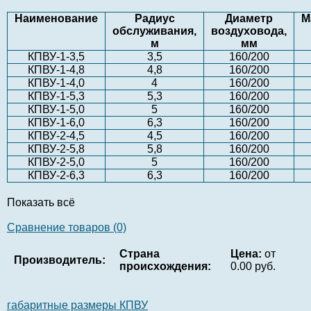
Наименование
Радиус
Диаметр
М
обслуживания,
воздуховода,
м
мм
КПВУ-1-3,5
3,5
160/200
КПВУ-1-4,8
4,8
160/200
КПВУ-1-4,0
4
160/200
КПВУ-1-5,3
5,3
160/200
КПВУ-1-5,0
5
160/200
КПВУ-1-6,0
6,3
160/200
КПВУ-2-4,5
4,5
160/200
КПВУ-2-5,8
5,8
160/200
КПВУ-2-5,0
5
160/200
КПВУ-2-6,3
6,3
160/200
Показать всё
Сравнение товаров (0)
Страна
Цена:
от
Производитель:
происхождения:
0.00 руб.
габаритные размеры КПВУ