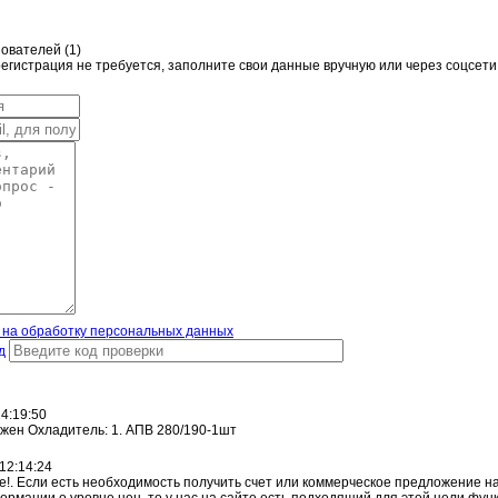
ователей (
1
)
гистрация не требуется, заполните свои данные вручную или через соцсети
 на обработку персональных данных
д
14:19:50
жен Охладитель: 1. АПВ 280/190-1шт
 12:14:24
е!. Если есть необходимость получить счет или коммерческое предложение н
ормации о уровне цен, то у нас на сайте есть подходящий для этой цели фу