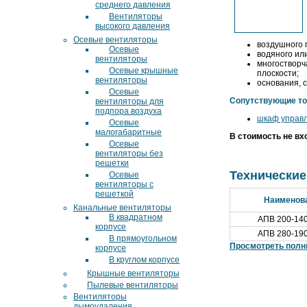
среднего давления
Вентиляторы
высокого давления
Осевые вентиляторы
воздушного 
Осевые
водяного ил
вентиляторы
многостворч
Осевые крышные
плоскости;
вентиляторы
основания, 
Осевые
Сопутствующие то
вентиляторы для
подпора воздуха
шкаф управ
Осевые
малогабаритные
В стоимость не вх
Осевые
вентиляторы без
решетки
Технические
Осевые
вентиляторы с
решеткой
Наименов
Канальные вентиляторы
В квадратном
АПВ 200-140
корпусе
АПВ 280-190
В прямоугольном
Просмотреть полн
корпусе
В круглом корпусе
Крышные вентиляторы
Пылевые вентиляторы
Вентиляторы
дымоудаления