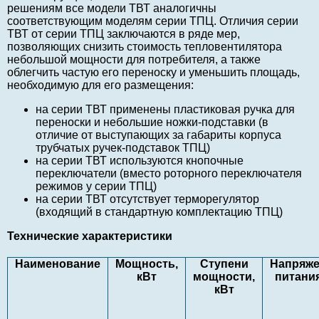
решениям все модели ТВТ аналогичны
соответствующим моделям серии ТПЦ. Отличия серии
ТВТ от серии ТПЦ заключаются в ряде мер,
позволяющих снизить стоимость тепловентилятора
небольшой мощности для потребителя, а также
облегчить частую его переноску и уменьшить площадь,
необходимую для его размещения:
на серии ТВТ применены пластиковая ручка для
переноски и небольшие ножки-подставки (в
отличие от выступающих за габариты корпуса
трубчатых ручек-подставок ТПЦ)
на серии ТВТ используются кнопочные
переключатели (вместо роторного переключателя
режимов у серии ТПЦ)
на серии ТВТ отсутствует терморегулятор
(входящий в стандартную комплектацию ТПЦ)
Технические характеристики
Наименование
Мощность,
Ступени
Напряж
кВт
мощности,
питания
кВт