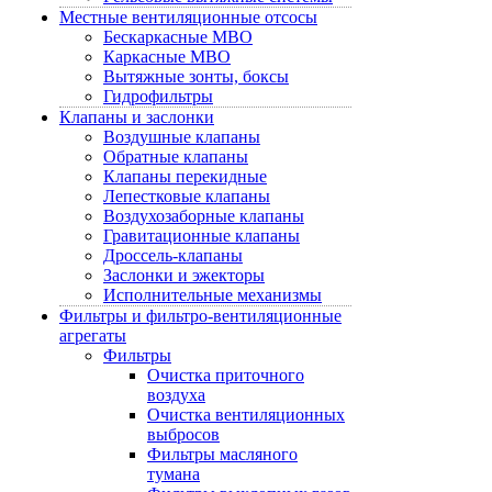
Местные вентиляционные отсосы
Бескаркасные МВО
Каркасные МВО
Вытяжные зонты, боксы
Гидрофильтры
Клапаны и заслонки
Воздушные клапаны
Обратные клапаны
Клапаны перекидные
Лепестковые клапаны
Воздухозаборные клапаны
Гравитационные клапаны
Дроссель-клапаны
Заслонки и эжекторы
Исполнительные механизмы
Фильтры и фильтро-вентиляционные
агрегаты
Фильтры
Очистка приточного
воздуха
Очистка вентиляционных
выбросов
Фильтры масляного
тумана