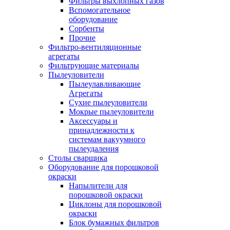
Фильтры выхлопных газов
Вспомогательное
оборудование
Сорбенты
Прочие
Фильтро-вентиляционные
агрегаты
Фильтрующие материалы
Пылеуловители
Пылеулавливающие
Агрегаты
Сухие пылеуловители
Мокрые пылеуловители
Аксессуары и
принадлежности к
системам вакуумного
пылеудаления
Столы сварщика
Оборудование для порошковой
окраски
Напылители для
порошковой окраски
Циклоны для порошковой
окраски
Блок бумажных фильтров