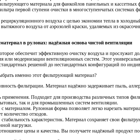
фильтрующего материала для фанкойлов панельных и кассетных 
фильтра первой ступени очистки в многоступенчатых системах 
 рециркуляционного воздуха с целью экономии тепла в холодный
 вытяжного воздуха от аэрозолей краски, удаляемых из окрасочн
атериал в рулонах: надёжная основа чистой вентиляции
оторое обеспечит эффективную очистку воздуха и прослужит д
ия или модернизации вентиляционных систем. Этот универсальн
 стандартных решений до нестандартных конфигураций по инди
ыбрать именно этот фильтрующий материал?
ивность фильтрации. Материал надёжно задерживает пыль, аллер
ь применения. Подходит для производства различных типов филь
бытовых, так и для промышленных систем вентиляции.
ы с материалом. Рулонная форма позволяет легко нарезать матери
т количество отходов.
и стабильность характеристик. Материал сохраняет свои фильтр
нной нагрузки.
отношение цены и качества. Вы получаете надёжный продукт по 