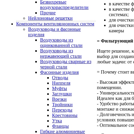
Безвихревые
в качестве 
воздухораспределители
в качестве 
Прочие
системах;
Нейлоновые решетки
для очистки
Компоненты вентиляционных систем
для очистки
Воздуховоды и фасонные
камеры
изделия
Воздуховоды из
= Фильтрующий м
оцинкованной стали
Воздуховоды из
Ищете решение, к
нержавеющей стали
выбор для создан
Воздуховоды сварные из
любые задачи: от
черной стали
= Почему стоит в
Фасонные изделия
Отводы
- Высокая эффект
Ниппеля
помещении.
Муфты
- Универсальност
Заглушки
Идеален как для 
Врезки
- Удобство работ
Тройники
монтаже и снижае
Переходы
- Долговечность 
Крестовины
условиях повыше
Утка
- Оптимальное со
Фланцы
Гибкие алюминиевые