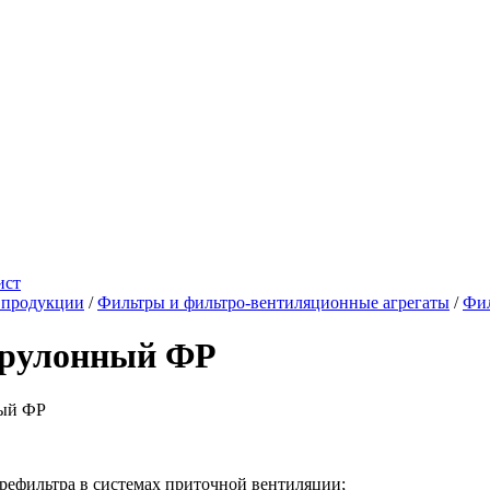
ист
 продукции
/
Фильтры и фильтро-вентиляционные агрегаты
/
Фи
 рулонный ФР
префильтра в системах приточной вентиляции;