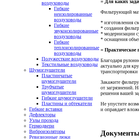
= Для каких зада
воздуховоды
Гибкие
Фильтрующий мате
неизолированные
воздуховоды
* изготовления с
Гибкие
* создания фильт
звукоизолированные
* модернизации 
воздуховоды
* оснащения объе
Гибкие
теплоизолированные
= Практическое 
воздуховоды
Полужесткие воздуховоды
Благодаря рулонн
Текстильные воздуховоды
актуально для кр
Шумоглушители
транспортировки 
Пластинчатые
шумоглушители
Закажите фильтру
Трубчатые
от загрязнений. 
шумоглушители
решения вашей за
Гибкие шумоглушители
Пластины и обтекатели
Не упустите возм
Гибкие вставки
и оправдает влож
Дефлекторы
Узлы прохода
Гермодвери
Виброизоляторы
Документ
Ревизионные люки