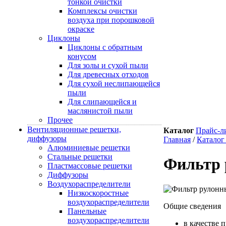
тонкой очистки
Комплексы очистки
воздуха при порошковой
окраске
Циклоны
Циклоны с обратным
конусом
Для золы и сухой пыли
Для древесных отходов
Для сухой неслипающейся
пыли
Для слипающейся и
маслянистой пыли
Прочее
Вентиляционные решетки,
Каталог
Прайс-л
диффузоры
Главная
/
Каталог
Алюминиевые решетки
Стальные решетки
Фильтр
Пластмассовые решетки
Диффузоры
Воздухораспределители
Низкоскоростные
воздухораспределители
Общие сведения
Панельные
воздухораспределители
в качестве 