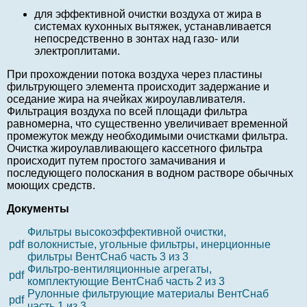
для эффективной очистки воздуха от жира в
системах кухонных вытяжек, устанавливается
непосредственно в зонтах над газо- или
электроплитами.
При прохождении потока воздуха через пластины
фильтрующего элемента происходит задержание и
оседание жира на ячейках жироулавливателя.
Фильтрация воздуха по всей площади фильтра
равномерна, что существенно увеличивает временной
промежуток между необходимыми очистками фильтра.
Очистка жироулавливающего кассетного фильтра
происходит путем простого замачивания и
последующего полоскания в водном растворе обычных
моющих средств.
Документы
Фильтры высокоэффективной очистки,
pdf
волокнистые, угольные фильтры, инерционные
фильтры ВентСнаб часть 3 из 3
Фильтро-вентиляционные агрегаты,
pdf
комплектующие ВентСнаб часть 2 из 3
Рулонные фильтрующие материалы ВентСнаб
pdf
часть 1 из 3