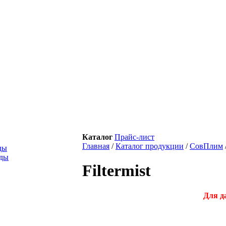
Каталог
Прайс-лист
Главная
/
Каталог продукции
/
СовПлим
ды
оды
Filtermist
Для д