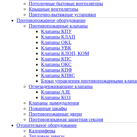
Потолочные бытовые вентиляторы
Крышные вентиляторы
Приточно-вытяжные установки
Противопожарное оборудование
Противопожарные клапаны
Клапаны КПУ
Клапаны КЛАП
Клапаны OKL
Клапаны УВК
Клапаны КЛОП, КОМ
Клапаны КПС
Клапаны ОКС
Клапаны КПФ
Клапаны КПВС
Блоки управления противопожарными клап
Огнезадерживающие клапаны
Клапаны АЗЕ
Клапаны КОЗ
Клапаны дымоудаления
Пожарные шкафы
Противопожарные двери
Противовзрывная защитная секция
Отопительное оборудование
Калориферы
Тепловые завесы