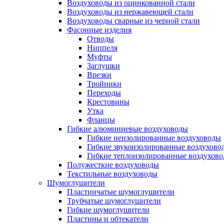
Воздуховоды из оцинкованной стали
Воздуховоды из нержавеющей стали
Воздуховоды сварные из черной стали
Фасонные изделия
Отводы
Ниппеля
Муфты
Заглушки
Врезки
Тройники
Переходы
Крестовины
Утка
Фланцы
Гибкие алюминиевые воздуховоды
Гибкие неизолированные воздуховоды
Гибкие звукоизолированные воздухово
Гибкие теплоизолированные воздухов
Полужесткие воздуховоды
Текстильные воздуховоды
Шумоглушители
Пластинчатые шумоглушители
Трубчатые шумоглушители
Гибкие шумоглушители
Пластины и обтекатели