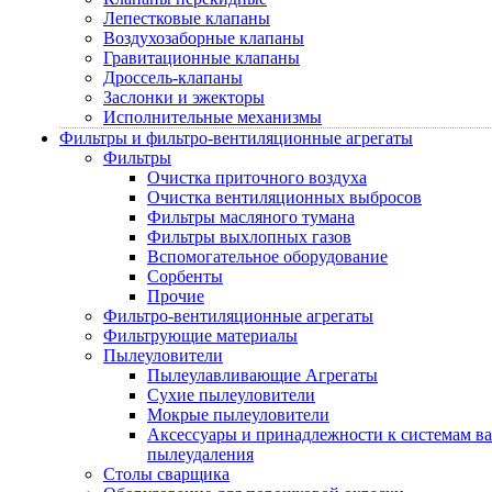
Лепестковые клапаны
Воздухозаборные клапаны
Гравитационные клапаны
Дроссель-клапаны
Заслонки и эжекторы
Исполнительные механизмы
Фильтры и фильтро-вентиляционные агрегаты
Фильтры
Очистка приточного воздуха
Очистка вентиляционных выбросов
Фильтры масляного тумана
Фильтры выхлопных газов
Вспомогательное оборудование
Сорбенты
Прочие
Фильтро-вентиляционные агрегаты
Фильтрующие материалы
Пылеуловители
Пылеулавливающие Агрегаты
Сухие пылеуловители
Мокрые пылеуловители
Аксессуары и принадлежности к системам в
пылеудаления
Столы сварщика