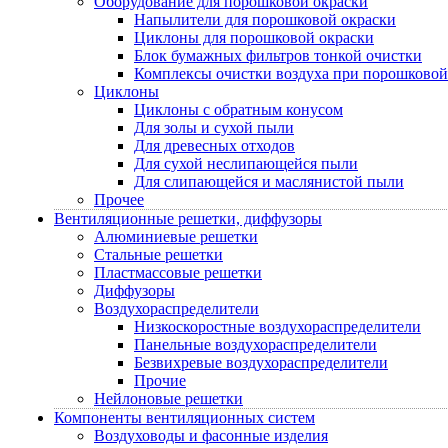
Оборудование для порошковой окраски
Напылители для порошковой окраски
Циклоны для порошковой окраски
Блок бумажных фильтров тонкой очистки
Комплексы очистки воздуха при порошковой
Циклоны
Циклоны с обратным конусом
Для золы и сухой пыли
Для древесных отходов
Для сухой неслипающейся пыли
Для слипающейся и маслянистой пыли
Прочее
Вентиляционные решетки, диффузоры
Алюминиевые решетки
Стальные решетки
Пластмассовые решетки
Диффузоры
Воздухораспределители
Низкоскоростные воздухораспределители
Панельные воздухораспределители
Безвихревые воздухораспределители
Прочие
Нейлоновые решетки
Компоненты вентиляционных систем
Воздуховоды и фасонные изделия