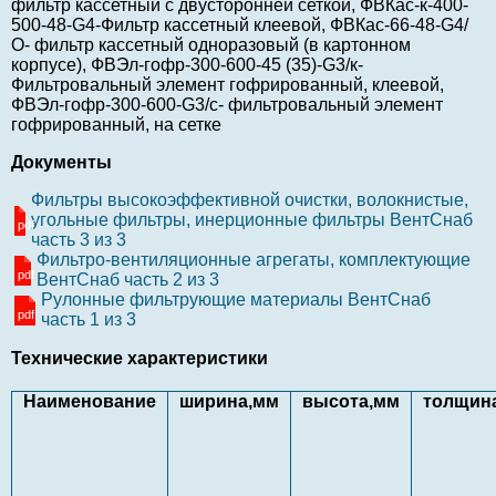
фильтр кассетный с двусторонней сеткой, ФВКас-к-400-
500-48-G4-Фильтр кассетный клеевой, ФВКас-66-48-G4/
О- фильтр кассетный одноразовый (в картонном
корпусе), ФВЭл-гофр-300-600-45 (35)-G3/к-
Фильтровальный элемент гофрированный, клеевой,
ФВЭл-гофр-300-600-G3/с- фильтровальный элемент
гофрированный, на сетке
Документы
Фильтры высокоэффективной очистки, волокнистые,
угольные фильтры, инерционные фильтры ВентСнаб
pdf
часть 3 из 3
Фильтро-вентиляционные агрегаты, комплектующие
pdf
ВентСнаб часть 2 из 3
Рулонные фильтрующие материалы ВентСнаб
pdf
часть 1 из 3
Технические характеристики
Наименование
ширина,мм
высота,мм
толщин